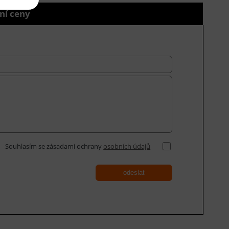
ní ceny
Souhlasím se zásadami ochrany
osobních údajů
odeslat