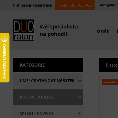
+420 736 765 065
Přihlášení
Registrace
info@duor
Váš specialista
O nás
na pohodlí
Lux
KATEGORIE
UMĚLÝ RATANOVÝ NÁBYTEK
novinka
KUSOVÉ KOBERCE
Chappe - NOVINKA