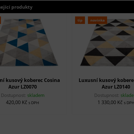
sející produkty
tip
novinka
ní kusový koberec Cosina
Luxusní kusový kobere
Azur LZ0070
Azur LZ0140
Dostupnost:
skladem
Dostupnost:
sklad
420,00 Kč
1 330,00 Kč
s DPH
s DP