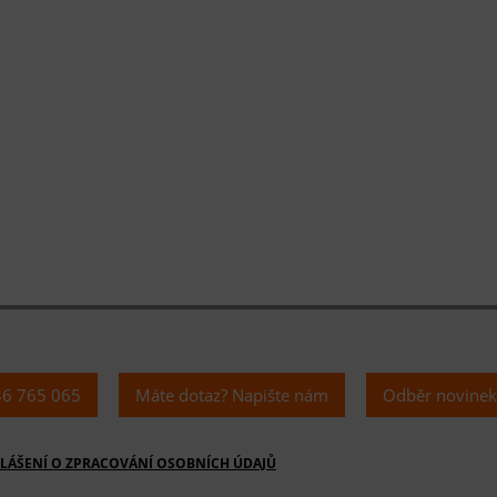
36 765 065
Máte dotaz? Napište nám
Odběr novine
LÁŠENÍ O ZPRACOVÁNÍ OSOBNÍCH ÚDAJŮ