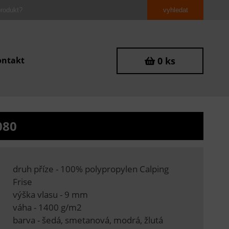
ontakt
0 ks
080
druh příze - 100% polypropylen Calping
Frise
výška vlasu - 9 mm
váha - 1400 g/m2
barva - šedá, smetanová, modrá, žlutá