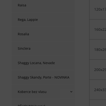
Raisa
120x1
Rega, Lappie
160x2
Rosalia
Sinclera
180x2
Shaggy Locana, Nevade
200x2
Shaggy Skandy, Porte - NOVINKA
240x3
Koberce bez vlasu