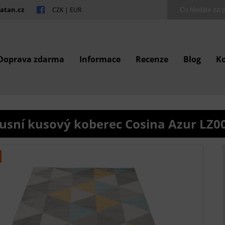
atan.cz
CZK
|
EUR
Doprava zdarma
Informace
Recenze
Blog
K
usní kusový koberec Cosina Azur LZ0