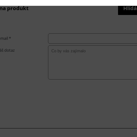
 na produkt
Hlídá
-mail *
áš dotaz