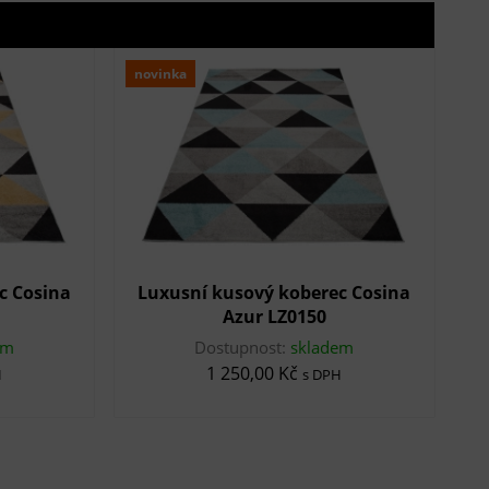
novinka
c Cosina
Luxusní kusový koberec Cosina
Azur LZ0150
em
Dostupnost:
skladem
1 250,00 Kč
H
s DPH