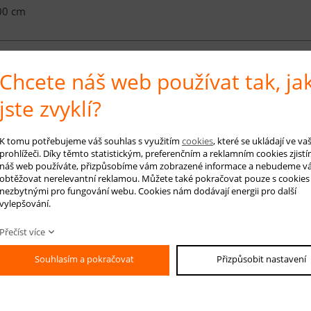
00 cm
Chcete náš web používat tak, ja
é info
jste zvyklí?
ce
Cosina Azur
jsou měkké a příjemné na dotek, a to díky použití polypropy
ustý vlas s výškou 9 mm a jejich hmotnost je 1400 g/m2. Technologie, kter
K tomu potřebujeme váš souhlas s využitím
cookies
, které se ukládají ve v
ší podobnosti vlny se všemi výhodami syntetických koberců. Koberce z kolek
prohlížeči. Díky těmto statistickým, preferenčním a reklamním cookies zjistí
náš web používáte, přizpůsobíme vám zobrazené informace a nebudeme v
 čištěním. Jsou velmi atraktivní pro každý interiér. V této kolekci Cosina A
obtěžovat nerelevantní reklamou. Můžete také pokračovat pouze s cookies
i.
nezbytnými pro fungování webu. Cookies nám dodávají energii pro další
vylepšování.
 koberce: šedá, smetanová, modrá, žlutá
Přečíst více
RUČENÁ ÚDRŽBA:
Souhlasím a pokračovat
Přizpůsobit nastavení
elné vysávání nečistot z koberce, aby se zabránilo jejich zašlapání do kobe