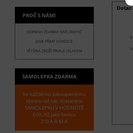
Dotaz
PROČ S NÁMI
DOPRAVA ZDARMA NAD 2400 KČ
E
JSME PŘÍMÝ DOVOZCE
V
VĚTŠINA ZBOŽÍ TRVALE SKLADEM
SAMOLEPKA ZDARMA
ke každému zakoupenému
obrazu od nás dostanete
SAMOLEPKU V HODNOTĚ
600,-Kč jako bonus
Z D A R M A