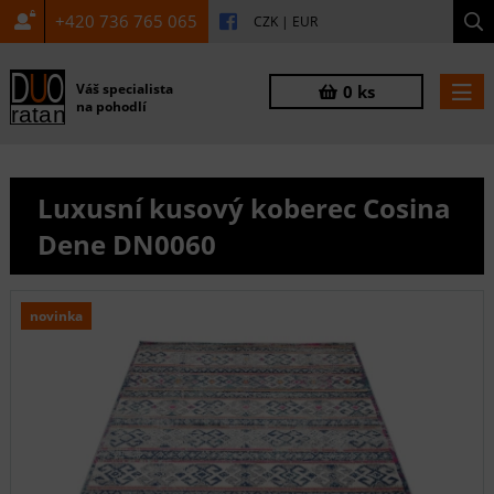
+420 736 765 065
CZK
|
EUR
Váš specialista
0 ks
na pohodlí
Luxusní kusový koberec Cosina
Dene DN0060
novinka