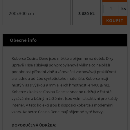
ks
200x300 cm
3 680 Kč
KOUPIT
Obecné info
Koberce Cosina Dene jsou měkké a příjemné na dotek. Díky
úpravě Frise získávají polypropylenová vlákna co nejbližší
podobnost přírodní vlně a zároveň si zachovávají praktičnost
a snadnou údržbu syntetického materiálu. Koberce mají
hustý vlas s výškou 9 mm a jejich hmotnost je 1400 g/m2.
Koberce z kolekce Cosina Dene se snadno udržují v čistotě
vysáváním a běžným čištěním. Jsou velmi atraktivní pro každý
interiér. V této kolekci jsou k dispozici koberce s moderními
vzory. Koberce Cosina Dene mají příjemné syté barvy.
DOPORUČENÁ ÚDRŽBA: