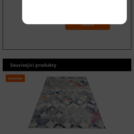
Souhlasím se zásadami ochrany
osobních
údajů
odeslat
Související produkty
novinka