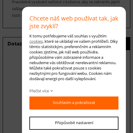
Pravidelné vysávání nečistot z koberce, aby se zabránilo jejich
zašlapání do koberce.Cca jednou za 12-18 měsíců je možné
čistit šamponováním.
Chcete náš web používat tak, jak
jste zvyklí?
K tomu potřebujeme váš souhlas s využitím
cookies
, které se ukládají ve vašem prohlížeči. Díky
Dotaz na produkt
Hlídání ceny
těmto statistickým, preferenčním a reklamním
cookies zjistíme, jak náš web používáte,
přizpůsobíme vám zobrazené informace a
nebudeme vás obtěžovat nerelevantní reklamou.
Můžete také pokračovat pouze s cookies
E-mail *
nezbytnými pro fungování webu. Cookies nám
dodávají energii pro další vylepšování.
Přečíst více
Váš dotaz
Souhlasím a pokračovat
Přizpůsobit nastavení