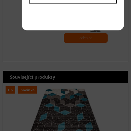
Souhlasím se zásadami ochrany
osobních
údajů
odeslat
Související produkty
tip
novinka