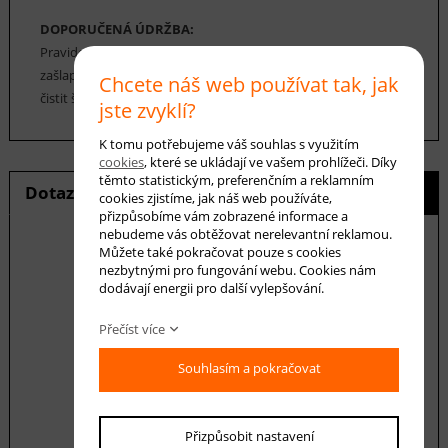
DOPORUČENÁ ÚDRŽBA:
Pravidelné vysávání nečistot z koberce, aby se zabránilo jejich
zašlapání do koberce. Cca jednou za 12-18 měsíců je možné
Chcete náš web používat tak, jak
čistit šamponováním.
jste zvyklí?
K tomu potřebujeme váš souhlas s využitím
cookies
, které se ukládají ve vašem prohlížeči. Díky
těmto statistickým, preferenčním a reklamním
Dotaz na produkt
Hlídání ceny
cookies zjistíme, jak náš web používáte,
přizpůsobíme vám zobrazené informace a
nebudeme vás obtěžovat nerelevantní reklamou.
Můžete také pokračovat pouze s cookies
nezbytnými pro fungování webu. Cookies nám
dodávají energii pro další vylepšování.
E-mail *
Přečíst více
Váš dotaz
Souhlasím a pokračovat
Přizpůsobit nastavení