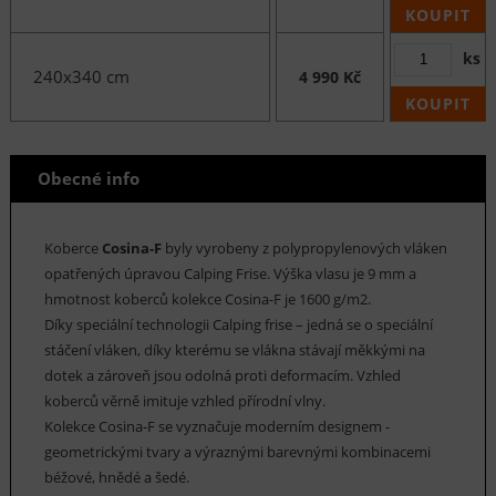
KOUPIT
ks
240x340 cm
4 990 Kč
KOUPIT
Obecné info
Koberce
Cosina-F
byly vyrobeny z polypropylenových vláken
opatřených úpravou Calping Frise. Výška vlasu je 9 mm a
hmotnost koberců kolekce Cosina-F je 1600 g/m2.
Díky speciální technologii Calping frise – jedná se o speciální
stáčení vláken, díky kterému se vlákna stávají měkkými na
dotek a zároveň jsou odolná proti deformacím. Vzhled
koberců věrně imituje vzhled přírodní vlny.
Kolekce Cosina-F se vyznačuje moderním designem -
geometrickými tvary a výraznými barevnými kombinacemi
béžové, hnědé a šedé.