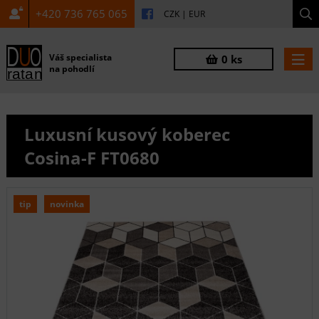
+420 736 765 065
CZK
|
EUR
Váš specialista
0 ks
na pohodlí
Luxusní kusový koberec
Cosina-F FT0680
tip
novinka