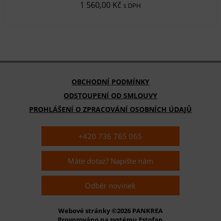
1 560,00 Kč
s DPH
OBCHODNÍ PODMÍNKY
ODSTOUPENÍ OD SMLOUVY
PROHLÁŠENÍ O ZPRACOVÁNÍ OSOBNÍCH ÚDAJŮ
+420 736 765 065
Máte dotaz? Napište nám
Odběr novinek
Webové stránky ©2026 PANKREA
Provozováno na systému Estofan