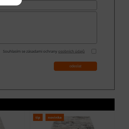
Souhlasím se zásadami ochrany
osobních údajů
odeslat
tip
novinka