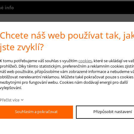
é info
e z kolekce
Cosina Land
jsou vyrobeny z nejkvalitnější polypropylenové př
Chcete náš web používat tak, ja
e měkký a příjemný vlas o výšce 9 milimetrů a hmotnosti 1300 gr/m2. Kobe
oděru a jejich vlákna jsou elastická a nedeformují se. Snadno se čistí, včet
jste zvyklí?
é vodivosti, a proto je lze použít i v místnostech s podlahovým vytápěním. 
ních vzorů v různých velikostech, barevných odstínech a kombinacích.
K tomu potřebujeme váš souhlas s využitím
cookies
, které se ukládají ve v
prohlížeči. Díky těmto statistickým, preferenčním a reklamním cookies zjistí
RUČENÁ ÚDRŽBA:
náš web používáte, přizpůsobíme vám zobrazené informace a nebudeme v
elné vysávání nečistot z koberce, aby se zabránilo jejich zašlapání do kobe
obtěžovat nerelevantní reklamou. Můžete také pokračovat pouze s cookies
arním čištěním.
nezbytnými pro fungování webu. Cookies nám dodávají energii pro další
vylepšování.
Přečíst více
 na produkt
Hlídá
Souhlasím a pokračovat
Přizpůsobit nastavení