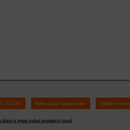
36 765 065
Máte dotaz? Napište nám
Odběr novine
LÁŠENÍ O ZPRACOVÁNÍ OSOBNÍCH ÚDAJŮ