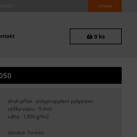
ontakt
0 ks
050
druh příze - polypropylen/ polyester
výška vlasu - 9 mm
váha - 1300 g/m2
Výrobce: Turecko