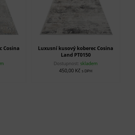
c Cosina
Luxusní kusový koberec Cosina
Land PT0150
em
Dostupnost:
skladem
450,00 Kč
s DPH