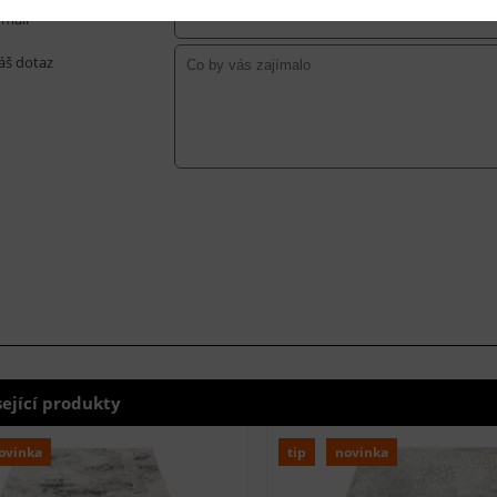
-mail *
áš dotaz
sející produkty
ovinka
tip
novinka