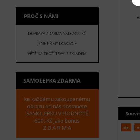
E
PROČ S NÁMI
V
DOPRAVA ZDARMA NAD 2400 KČ
JSME PŘÍMÝ DOVOZCE
VĚTŠINA ZBOŽÍ TRVALE SKLADEM
SAMOLEPKA ZDARMA
ke každému zakoupenému
obrazu od nás dostanete
SAMOLEPKU V HODNOTĚ
Souvi
600,-Kč jako bonus
Z D A R M A
tip
n