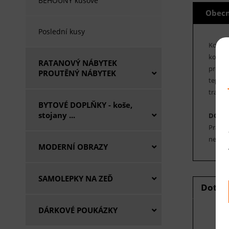
BĚHOUNY kusové
Obecn
Poslední kusy
Koberc
koberc
RATANOVÝ NÁBYTEK
proti 
PROUTĚNÝ NÁBYTEK
tepeln
tradič
BYTOVÉ DOPLŇKY - koše,
stojany ...
DOPO
Pravid
nebo p
MODERNÍ OBRAZY
SAMOLEPKY NA ZEĎ
Dotaz
DÁRKOVÉ POUKÁZKY