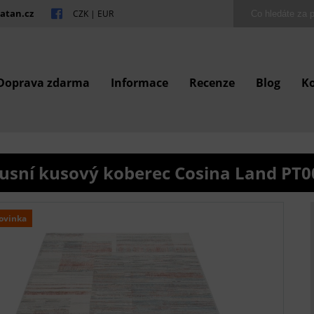
atan.cz
CZK
|
EUR
Doprava zdarma
Informace
Recenze
Blog
K
usní kusový koberec Cosina Land PT0
ovinka