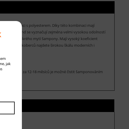
íze v kombinaci s polyesterem. Díky této kombinaci mají
k
rce Cosina Land se vyznačují zejména velmi vysokou odolností
ně vysávání a mokrého mytí šampony. Mají vysoký koeficient
V této kolekci koberců najdete širokou škálu moderních i
ašem
me, jak
ás
rce. Cca jednou za 12-18 měsíců je možné čistit šamponováním
ní ceny