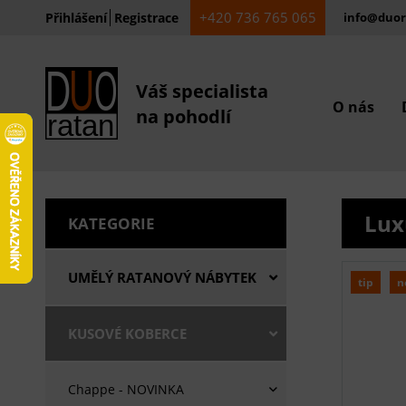
+420 736 765 065
Přihlášení
Registrace
info@duor
Váš specialista
O nás
na pohodlí
Lux
KATEGORIE
UMĚLÝ RATANOVÝ NÁBYTEK
tip
n
KUSOVÉ KOBERCE
Chappe - NOVINKA