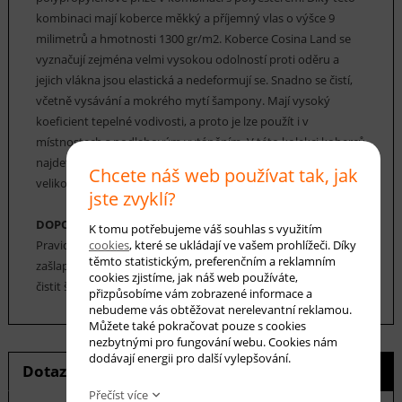
kombinaci mají koberce měkký a příjemný vlas o výšce 9
milimetrů a hmotnosti 1300 gr/m2. Koberce Cosina Land se
vyznačují zejména velmi vysokou odolností proti oděru a
jejich vlákna jsou elastická a nedeformují se. Snadno se čistí,
včetně vysávání a mokrého mytí šampony. Mají vysoký
koeficient tepelné vodivosti, a proto je lze použít i v
místnostech s podlahovým vytápěním. V této kolekci koberců
najdete širokou škálu moderních i tradičních vzorů v různých
Chcete náš web používat tak, jak
velikostech, barevných odstínech a kombinacích.
jste zvyklí?
DOPORUČENÁ ÚDRŽBA:
K tomu potřebujeme váš souhlas s využitím
cookies
, které se ukládají ve vašem prohlížeči. Díky
Pravidelné vysávání nečistot z koberce, aby se zabránilo jejich
těmto statistickým, preferenčním a reklamním
zašlapání do koberce. Cca jednou za 12-18 měsíců je možné
cookies zjistíme, jak náš web používáte,
čistit šamponováním nebo parním čištěním.
přizpůsobíme vám zobrazené informace a
nebudeme vás obtěžovat nerelevantní reklamou.
Můžete také pokračovat pouze s cookies
nezbytnými pro fungování webu. Cookies nám
dodávají energii pro další vylepšování.
Dotaz na produkt
Hlídání ceny
Přečíst více