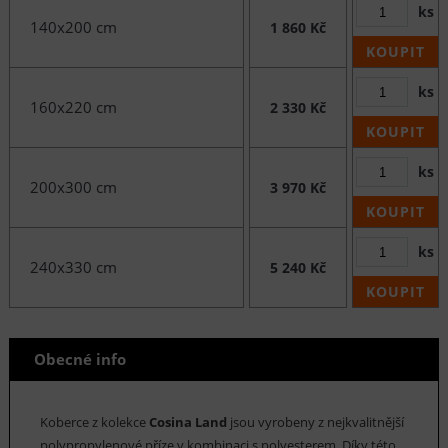
ks
140x200 cm
1 860 Kč
KOUPIT
ks
160x220 cm
2 330 Kč
KOUPIT
ks
200x300 cm
3 970 Kč
KOUPIT
ks
240x330 cm
5 240 Kč
KOUPIT
Obecné info
Koberce z kolekce
Cosina Land
jsou vyrobeny z nejkvalitnější
polypropylenové příze v kombinaci s polyesterem. Díky této