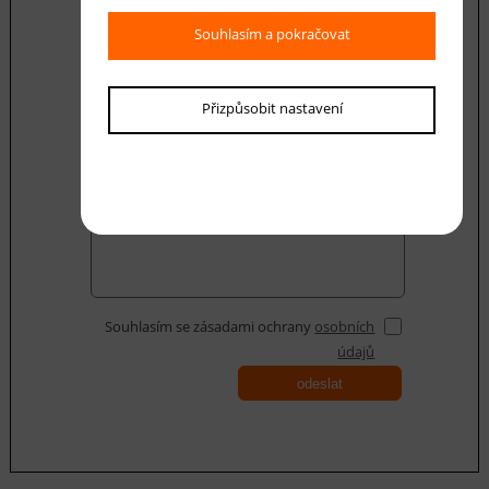
Souhlasím a pokračovat
E-mail *
Přizpůsobit nastavení
Váš dotaz
Souhlasím se zásadami ochrany
osobních
údajů
odeslat