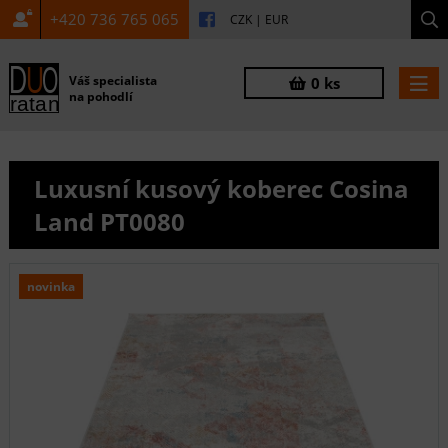
+420 736 765 065
CZK
|
EUR
Váš specialista
0 ks
na pohodlí
Luxusní kusový koberec Cosina
Land PT0080
novinka