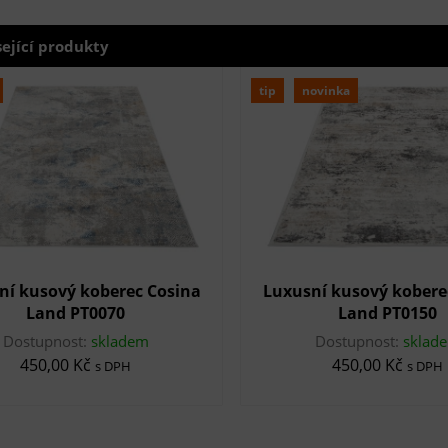
sející produkty
tip
novinka
ní kusový koberec Cosina
Luxusní kusový kobere
Land PT0070
Land PT0150
Dostupnost:
skladem
Dostupnost:
sklad
450,00 Kč
450,00 Kč
s DPH
s DPH