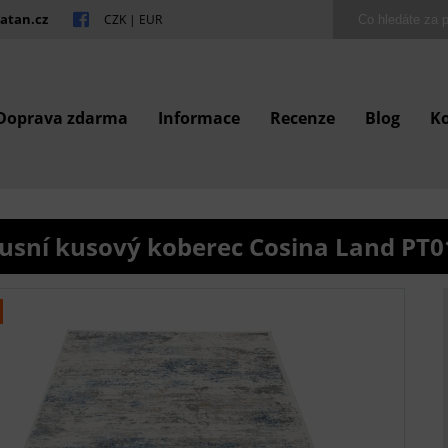
atan.cz
CZK
|
EUR
Doprava zdarma
Informace
Recenze
Blog
K
usní kusový koberec Cosina Land PT0