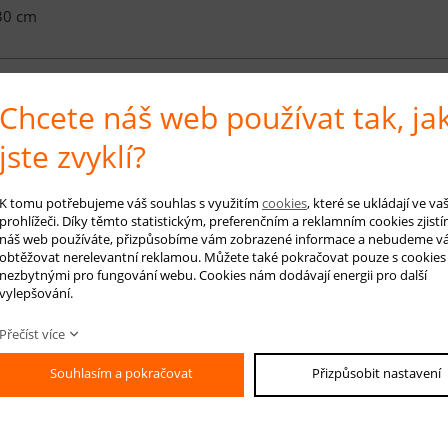
30 cm
Chcete náš web používat tak, ja
é info
jste zvyklí?
e z kolekce
Cosina Land
jsou vyrobeny z nejkvalitnější polypropylenové př
e měkký a příjemný vlas o výšce 9 milimetrů a hmotnosti 1300 gr/m2. Kobe
K tomu potřebujeme váš souhlas s využitím
cookies
, které se ukládají ve v
oděru a jejich vlákna jsou elastická a nedeformují se. Snadno se čistí, včet
prohlížeči. Díky těmto statistickým, preferenčním a reklamním cookies zjistí
náš web používáte, přizpůsobíme vám zobrazené informace a nebudeme v
é vodivosti, a proto je lze použít i v místnostech s podlahovým vytápěním. 
obtěžovat nerelevantní reklamou. Můžete také pokračovat pouze s cookies
ních vzorů v různých velikostech, barevných odstínech a kombinacích.
nezbytnými pro fungování webu. Cookies nám dodávají energii pro další
vylepšování.
 koberce: šedá, smetanová, modrá, béžová
Přečíst více
RUČENÁ ÚDRŽBA:
Souhlasím a pokračovat
Přizpůsobit nastavení
elné vysávání nečistot z koberce, aby se zabránilo jejich zašlapání do kobe
arním čištěním.