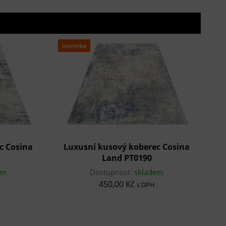
novinka
c Cosina
Luxusní kusový koberec Cosina
Land PT0190
em
Dostupnost:
skladem
450,00 Kč
s DPH