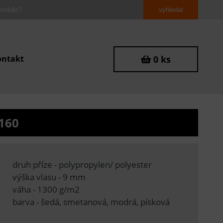
ontakt
0 ks
160
druh příze - polypropylen/ polyester
výška vlasu - 9 mm
váha - 1300 g/m2
barva - šedá, smetanová, modrá, písková