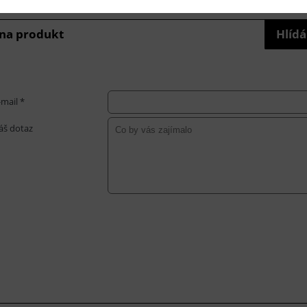
 na produkt
Hlídá
-mail *
áš dotaz