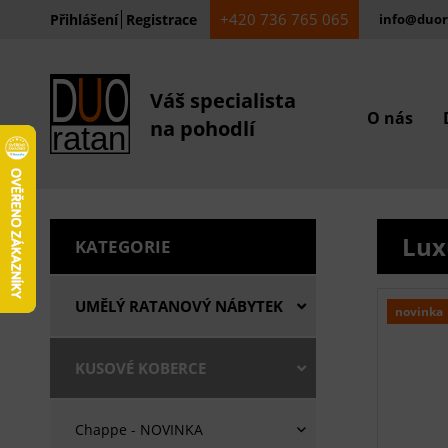
+420 736 765 065
Přihlášení
Registrace
info@duor
Váš specialista
O nás
na pohodlí
Lux
KATEGORIE
UMĚLÝ RATANOVÝ NÁBYTEK
novinka
KUSOVÉ KOBERCE
Chappe - NOVINKA