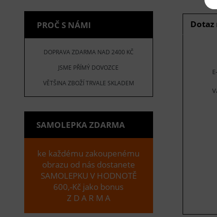
Dotaz
PROČ S NÁMI
DOPRAVA ZDARMA NAD 2400 KČ
JSME PŘÍMÝ DOVOZCE
E
VĚTŠINA ZBOŽÍ TRVALE SKLADEM
V
SAMOLEPKA ZDARMA
ke každému zakoupenému
obrazu od nás dostanete
SAMOLEPKU V HODNOTĚ
600,-Kč jako bonus
Z D A R M A