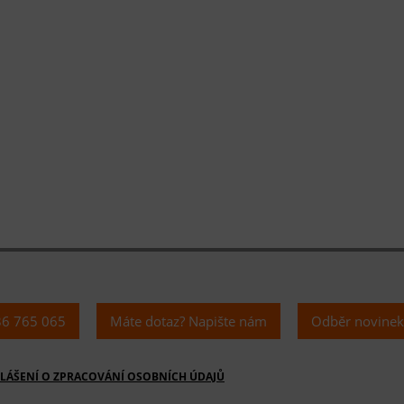
36 765 065
Máte dotaz? Napište nám
Odběr novine
LÁŠENÍ O ZPRACOVÁNÍ OSOBNÍCH ÚDAJŮ