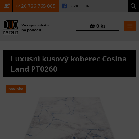
+420 736 765 065
CZK
|
EUR
Váš specialista
0 ks
na pohodlí
Luxusní kusový koberec Cosina
Land PT0260
novinka