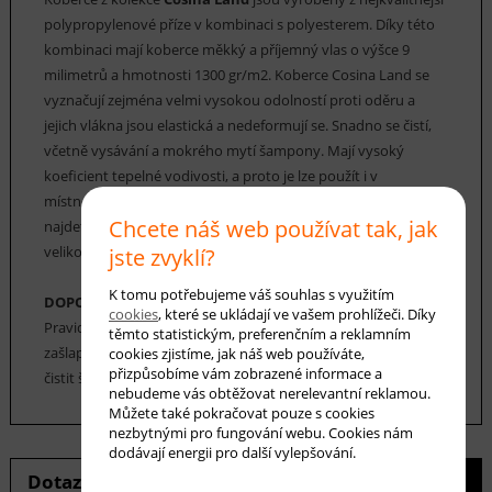
polypropylenové příze v kombinaci s polyesterem. Díky této
kombinaci mají koberce měkký a příjemný vlas o výšce 9
milimetrů a hmotnosti 1300 gr/m2. Koberce Cosina Land se
vyznačují zejména velmi vysokou odolností proti oděru a
jejich vlákna jsou elastická a nedeformují se. Snadno se čistí,
včetně vysávání a mokrého mytí šampony. Mají vysoký
koeficient tepelné vodivosti, a proto je lze použít i v
místnostech s podlahovým vytápěním. V této kolekci koberců
Chcete náš web používat tak, jak
najdete širokou škálu moderních i tradičních vzorů v různých
velikostech, barevných odstínech a kombinacích.
jste zvyklí?
K tomu potřebujeme váš souhlas s využitím
DOPORUČENÁ ÚDRŽBA:
cookies
, které se ukládají ve vašem prohlížeči. Díky
Pravidelné vysávání nečistot z koberce, aby se zabránilo jejich
těmto statistickým, preferenčním a reklamním
zašlapání do koberce. Cca jednou za 12-18 měsíců je možné
cookies zjistíme, jak náš web používáte,
přizpůsobíme vám zobrazené informace a
čistit šamponováním nebo parním čištěním.
nebudeme vás obtěžovat nerelevantní reklamou.
Můžete také pokračovat pouze s cookies
nezbytnými pro fungování webu. Cookies nám
dodávají energii pro další vylepšování.
Dotaz na produkt
Hlídání ceny