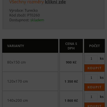
Všechny rozměry
klikni zde
Výrobce: Turecko
Kód zboží: PT0260
Dostupnost:
skladem
CENA S
VARIANTY
POČET
DPH
ks
80x150 cm
900 Kč
KOUPIT
ks
120x170 cm
1 350 Kč
KOUPIT
ks
140x200 cm
1 860 Kč
KOUPIT