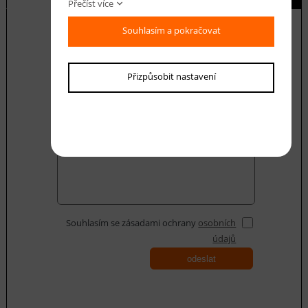
Přečíst více
Souhlasím a pokračovat
E-mail *
Přizpůsobit nastavení
Váš dotaz
Souhlasím se zásadami ochrany
osobních
údajů
odeslat