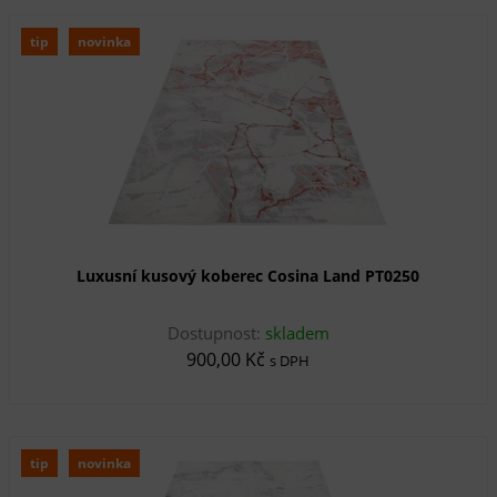
tip
novinka
Luxusní kusový koberec Cosina Land PT0250
Dostupnost:
skladem
900,00 Kč
s DPH
tip
novinka