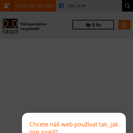
+420 736 765 065
CZK
|
EUR
Váš specialista
0 ks
na pohodlí
Chcete náš web používat tak, jak
jste zvyklí?