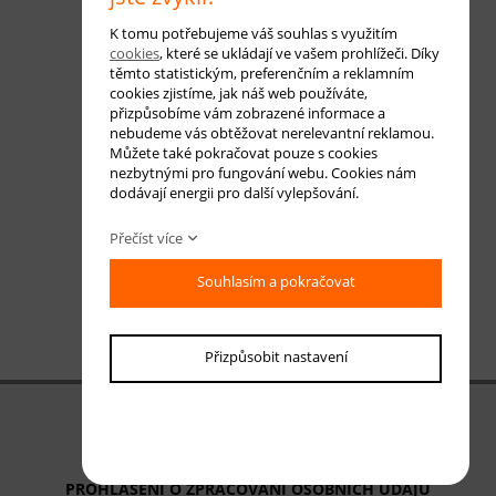
K tomu potřebujeme váš souhlas s využitím
cookies
, které se ukládají ve vašem prohlížeči. Díky
těmto statistickým, preferenčním a reklamním
cookies zjistíme, jak náš web používáte,
přizpůsobíme vám zobrazené informace a
nebudeme vás obtěžovat nerelevantní reklamou.
Můžete také pokračovat pouze s cookies
nezbytnými pro fungování webu. Cookies nám
dodávají energii pro další vylepšování.
Přečíst více
Souhlasím a pokračovat
Přizpůsobit nastavení
OBCHODNÍ PODMÍNKY
ODSTOUPENÍ OD SMLOUVY
PROHLÁŠENÍ O ZPRACOVÁNÍ OSOBNÍCH ÚDAJŮ