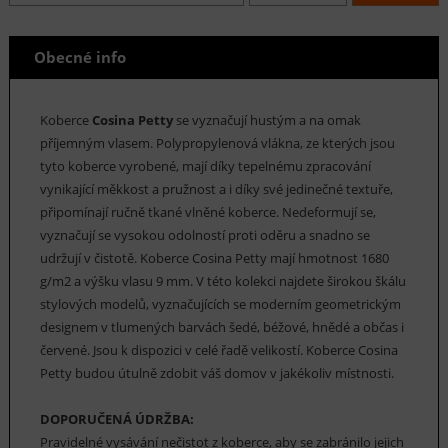
Obecné info
Koberce
Cosina Petty
se vyznačují hustým a na omak
příjemným vlasem. Polypropylenová vlákna, ze kterých jsou
tyto koberce vyrobené, mají díky tepelnému zpracování
vynikající měkkost a pružnost a i díky své jedinečné textuře,
připomínají ručně tkané vlněné koberce. Nedeformují se,
vyznačují se vysokou odolností proti oděru a snadno se
udržují v čistotě. Koberce Cosina Petty mají hmotnost 1680
g/m2 a výšku vlasu 9 mm. V této kolekci najdete širokou škálu
stylových modelů, vyznačujících se moderním geometrickým
designem v tlumených barvách šedé, béžové, hnědé a občas i
červené. Jsou k dispozici v celé řadě velikostí. Koberce Cosina
Petty budou útulně zdobit váš domov v jakékoliv místnosti.
DOPORUČENÁ ÚDRŽBA:
Pravidelné vysávání nečistot z koberce, aby se zabránilo jejich