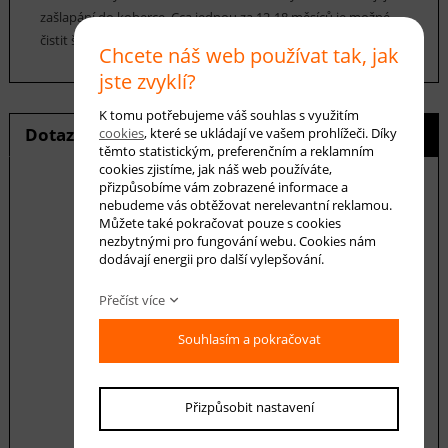
zašlapání do koberce. Cca jednou za 12-18 měsíců je možné
čistit šamponováním.
Chcete náš web používat tak, jak
jste zvyklí?
K tomu potřebujeme váš souhlas s využitím
Dotaz na produkt
Hlídání ceny
cookies
, které se ukládají ve vašem prohlížeči. Díky
těmto statistickým, preferenčním a reklamním
cookies zjistíme, jak náš web používáte,
přizpůsobíme vám zobrazené informace a
nebudeme vás obtěžovat nerelevantní reklamou.
Můžete také pokračovat pouze s cookies
E-mail *
nezbytnými pro fungování webu. Cookies nám
dodávají energii pro další vylepšování.
Přečíst více
Váš dotaz
Souhlasím a pokračovat
Přizpůsobit nastavení