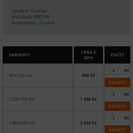
Výrobce: Turecko
Kód zboží: PR0190
Dostupnost:
skladem
CENA S
VARIANTY
POČET
DPH
ks
80x150 cm
980 Kč
KOUPIT
ks
120x170 cm
1 490 Kč
KOUPIT
ks
140x200 cm
2 050 Kč
KOUPIT