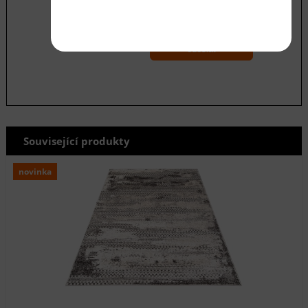
Souhlasím se zásadami ochrany
osobních
údajů
odeslat
Související produkty
novinka