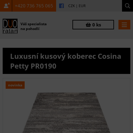
+420 736 765 065
CZK
|
EUR
Váš specialista
0 ks
na pohodlí
Luxusní kusový koberec Cosina
Petty PR0190
novinka