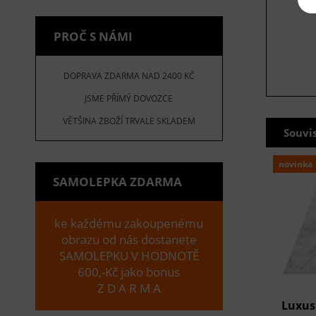
PROČ S NÁMI
DOPRAVA ZDARMA NAD 2400 KČ
JSME PŘÍMÝ DOVOZCE
VĚTŠINA ZBOŽÍ TRVALE SKLADEM
Souvi
novinka
SAMOLEPKA ZDARMA
ke každému zakoupenému
obrazu od nás dostanete
SAMOLEPKU V HODNOTĚ
600,-Kč jako bonus
Z D A R M A
Luxus