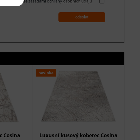
Souhlasím se zásadami ochrany
osobních údajů
odeslat
novinka
c Cosina
Luxusní kusový koberec Cosina