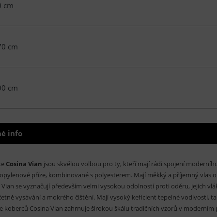
0 cm
70 cm
00 cm
é info
ce
Cosina Vian
jsou skvělou volbou pro ty, kteří mají rádi spojení moderního
opylenové příze, kombinované s polyesterem. Mají měkký a příjemný vlas 
 Vian se vyznačují především velmi vysokou odolností proti oděru, jejich vlá
 včetně vysávání a mokrého čištění. Mají vysoký keficient tepelné vodivosti,
e koberců Cosina Vian zahrnuje širokou škálu tradičních vzorů v moderním p