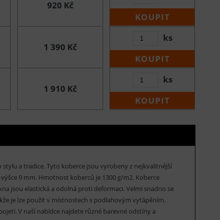
920 Kč
KOUPIT
ks
1 390 Kč
KOUPIT
ks
1 910 Kč
KOUPIT
 stylu a tradice. Tyto koberce jsou vyrobeny z nejkvalitnější
o výšce 9 mm. Hmotnost koberců je 1300 g/m2. Koberce
kna jsou elastická a odolná proti deformaci. Velmi snadno se
 takže je lze použít v místnostech s podlahovým vytápěním.
ojetí. V naší nabídce najdete různé barevné odstíny a