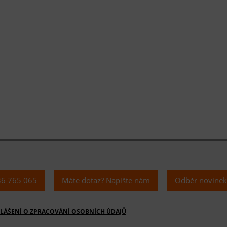
36 765 065
Máte dotaz? Napište nám
Odběr novine
LÁŠENÍ O ZPRACOVÁNÍ OSOBNÍCH ÚDAJŮ