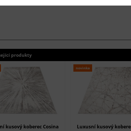
sející produkty
novinka
ní kusový koberec Cosina
Luxusní kusový kobere