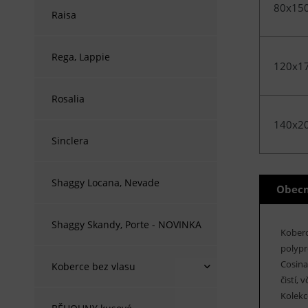
80x15
Raisa
Rega, Lappie
120x1
Rosalia
140x2
Sinclera
Shaggy Locana, Nevade
Obecn
Shaggy Skandy, Porte - NOVINKA
Kober
polypr
Cosina
Koberce bez vlasu
čistí,
Kolekc