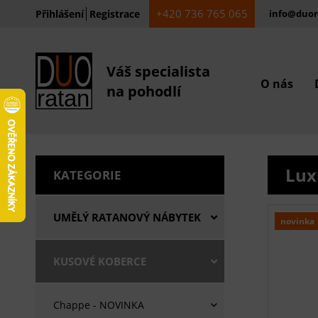
+420 736 765 065
Přihlášení
Registrace
info@duor
Váš specialista
O nás
na pohodlí
Lux
KATEGORIE
UMĚLÝ RATANOVÝ NÁBYTEK
novinka
KUSOVÉ KOBERCE
Chappe - NOVINKA