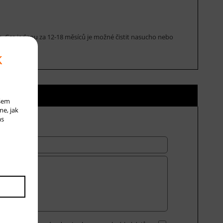
ce. Cca jednou za 12-18 měsíců je možné čistit nasucho nebo
k
ní ceny
ašem
me, jak
ás