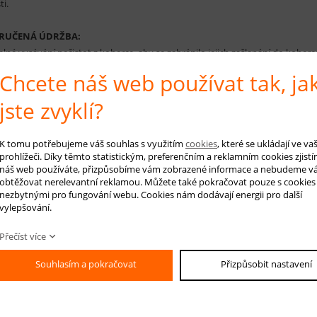
ti.
RUČENÁ ÚDRŽBA:
elné vysávání nečistot z koberce, aby se zabránilo jejich zašlapání do kober
nováním.
Chcete náš web používat tak, ja
jste zvyklí?
 na produkt
Hlídá
K tomu potřebujeme váš souhlas s využitím
cookies
, které se ukládají ve v
prohlížeči. Díky těmto statistickým, preferenčním a reklamním cookies zjistí
náš web používáte, přizpůsobíme vám zobrazené informace a nebudeme v
obtěžovat nerelevantní reklamou. Můžete také pokračovat pouze s cookies
nezbytnými pro fungování webu. Cookies nám dodávají energii pro další
-mail *
vylepšování.
áš dotaz
Přečíst více
Souhlasím a pokračovat
Přizpůsobit nastavení