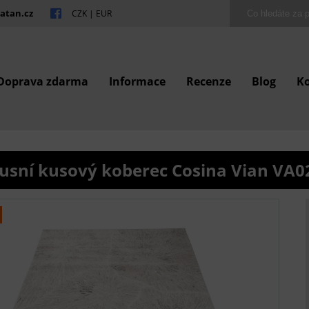
atan.cz
CZK
|
EUR
Doprava zdarma
Informace
Recenze
Blog
K
usní kusový koberec Cosina Vian VA0