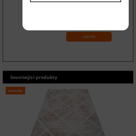
Souhlasím se zásadami ochrany
osobních
údajů
odeslat
Související produkty
novinka