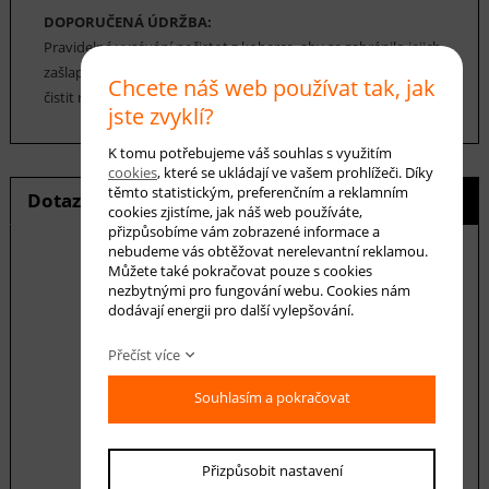
DOPORUČENÁ ÚDRŽBA:
Pravidelné vysávání nečistot z koberce, aby se zabránilo jejich
zašlapání do koberce. Cca jednou za 12-18 měsíců je možné
Chcete náš web používat tak, jak
čistit nasucho nebo šamponováním.
jste zvyklí?
K tomu potřebujeme váš souhlas s využitím
cookies
, které se ukládají ve vašem prohlížeči. Díky
těmto statistickým, preferenčním a reklamním
Dotaz na produkt
Hlídání ceny
cookies zjistíme, jak náš web používáte,
přizpůsobíme vám zobrazené informace a
nebudeme vás obtěžovat nerelevantní reklamou.
Můžete také pokračovat pouze s cookies
nezbytnými pro fungování webu. Cookies nám
E-mail *
dodávají energii pro další vylepšování.
Přečíst více
Váš dotaz
Souhlasím a pokračovat
Přizpůsobit nastavení