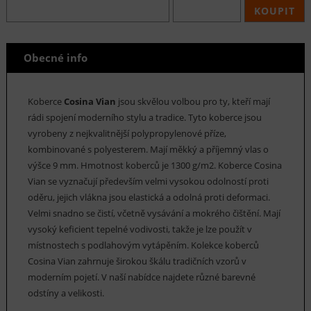
KOUPIT
Obecné info
Koberce
Cosina Vian
jsou skvělou volbou pro ty, kteří mají
rádi spojení moderního stylu a tradice. Tyto koberce jsou
vyrobeny z nejkvalitnější polypropylenové příze,
kombinované s polyesterem. Mají měkký a příjemný vlas o
výšce 9 mm. Hmotnost koberců je 1300 g/m2. Koberce Cosina
Vian se vyznačují především velmi vysokou odolností proti
oděru, jejich vlákna jsou elastická a odolná proti deformaci.
Velmi snadno se čistí, včetně vysávání a mokrého čištění. Mají
vysoký keficient tepelné vodivosti, takže je lze použít v
místnostech s podlahovým vytápěním. Kolekce koberců
Cosina Vian zahrnuje širokou škálu tradičních vzorů v
moderním pojetí. V naší nabídce najdete různé barevné
odstíny a velikosti.