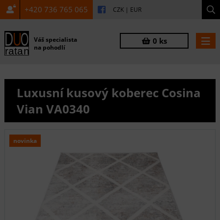
+420 736 765 065
CZK
|
EUR
Váš specialista
0 ks
na pohodlí
Luxusní kusový koberec Cosina
Vian VA0340
novinka