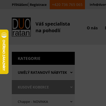
+420 736 765 065
Přihlášení
Registrace
info@duor
Váš specialista
O nás
na pohodlí
KATEGORIE
UMĚLÝ RATANOVÝ NÁBYTEK
KUSOVÉ KOBERCE
Chappe - NOVINKA