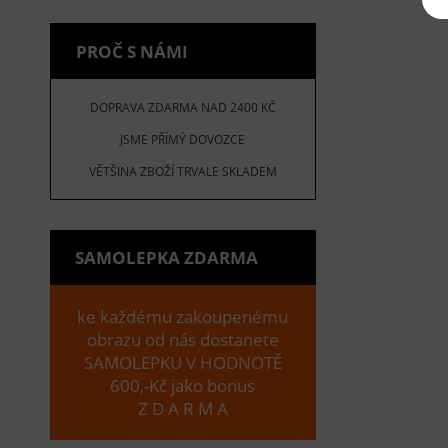
PROČ S NÁMI
DOPRAVA ZDARMA NAD 2400 KČ
JSME PŘÍMÝ DOVOZCE
VĚTŠINA ZBOŽÍ TRVALE SKLADEM
SAMOLEPKA ZDARMA
ke každému zakoupenému
obrazu od nás dostanete
SAMOLEPKU V HODNOTĚ
600,-Kč jako bonus
Z D A R M A