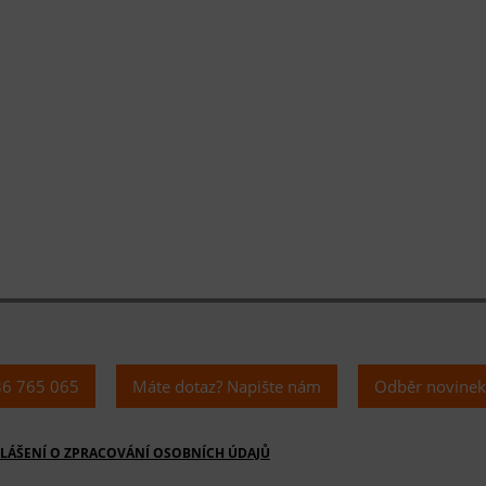
36 765 065
Máte dotaz? Napište nám
Odběr novine
LÁŠENÍ O ZPRACOVÁNÍ OSOBNÍCH ÚDAJŮ