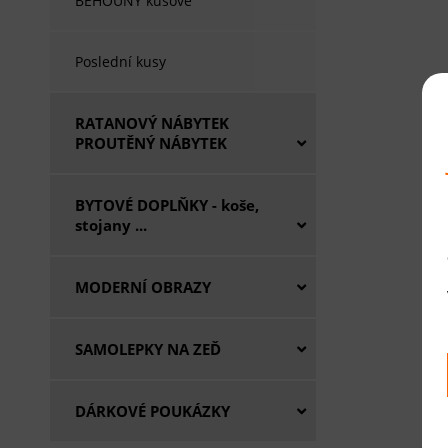
BĚHOUNY kusové
Poslední kusy
RATANOVÝ NÁBYTEK
PROUTĚNÝ NÁBYTEK
BYTOVÉ DOPLŇKY - koše,
stojany ...
MODERNÍ OBRAZY
SAMOLEPKY NA ZEĎ
DÁRKOVÉ POUKÁZKY