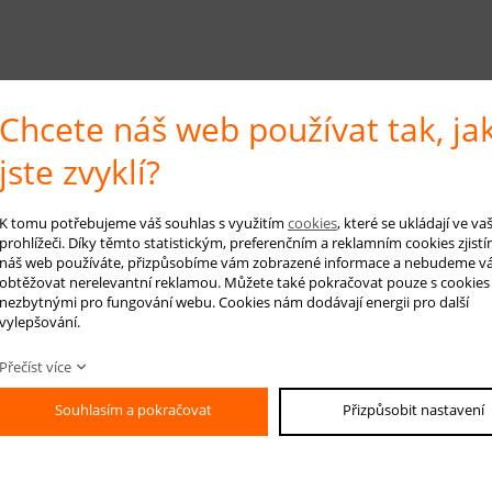
Chcete náš web používat tak, ja
jste zvyklí?
K tomu potřebujeme váš souhlas s využitím
cookies
, které se ukládají ve v
prohlížeči. Díky těmto statistickým, preferenčním a reklamním cookies zjistí
náš web používáte, přizpůsobíme vám zobrazené informace a nebudeme v
obtěžovat nerelevantní reklamou. Můžete také pokračovat pouze s cookies
nezbytnými pro fungování webu. Cookies nám dodávají energii pro další
vylepšování.
Přečíst více
Souhlasím a pokračovat
Přizpůsobit nastavení