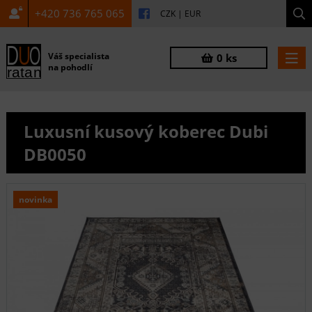
+420 736 765 065
CZK
|
EUR
Váš specialista
0 ks
na pohodlí
Luxusní kusový koberec Dubi
DB0050
novinka