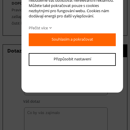
nebudeme vás obtěžovat nerelevantní reklamou.
DOPORUČENÁ ÚDRŽBA:
Můžete také pokračovat pouze s cookies
Pravidelné vysávání nečistot z koberce, aby se zabránilo jejich
nezbytnými pro fungování webu. Cookies nám
dodávají energii pro další vylepšování.
zašlapání do koberce. Cca jednou za 12-18 měsíců je možné
čistit šamponováním, nebo parní čištění koberce.
Přečíst více
Souhlasím a pokračovat
Dotaz na produkt
Hlídání ceny
Přizpůsobit nastavení
E-mail *
Váš dotaz