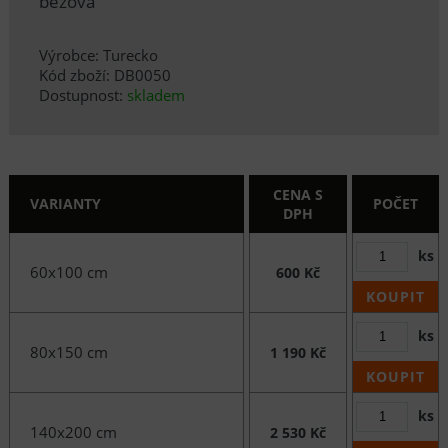
béžová
Výrobce: Turecko
Kód zboží: DB0050
Dostupnost:
skladem
CENA S
VARIANTY
POČET
DPH
ks
60x100 cm
600 Kč
KOUPIT
ks
80x150 cm
1 190 Kč
KOUPIT
ks
140x200 cm
2 530 Kč