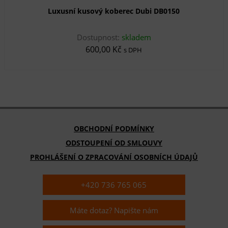
Luxusní kusový koberec Dubi DB0150
Dostupnost:
skladem
600,00 Kč
s DPH
OBCHODNÍ PODMÍNKY
ODSTOUPENÍ OD SMLOUVY
PROHLÁŠENÍ O ZPRACOVÁNÍ OSOBNÍCH ÚDAJŮ
+420 736 765 065
Máte dotaz? Napište nám