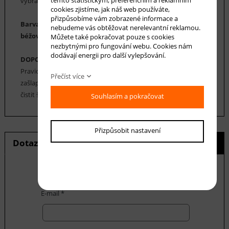
vybrat.
cookies zjistíme, jak náš web používáte,
přizpůsobíme vám zobrazené informace a
Barva koberce: vínovočervená/vínová, terakota, bílá,
nebudeme vás obtěžovat nerelevantní reklamou.
béžová, světle hnědá, šedá, šedomodrá, tmavě modrá
Můžete také pokračovat pouze s cookies
nezbytnými pro fungování webu. Cookies nám
dodávají energii pro další vylepšování.
DOPORUČENÁ ÚDRŽBA:
Pravidelné vysávání nečistot z koberce, aby se zabránilo jejich
Přečíst více
zašlapání do koberce. Cca jednou za 12-18 měsíců je možné
čistit šamponováním, nebo parní čištění koberce.
Souhlasím a pokračovat
Přizpůsobit nastavení
Dotaz na produkt
Hlídání ceny
E-mail *