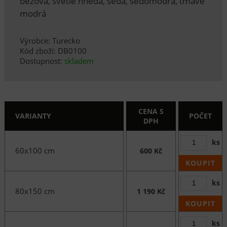
béžová, světle hnědá, šedá, šedomodrá, tmavě
modrá
Výrobce: Turecko
Kód zboží: DB0100
Dostupnost:
skladem
CENA S
VARIANTY
POČET
DPH
ks
60x100 cm
600 Kč
KOUPIT
ks
80x150 cm
1 190 Kč
KOUPIT
ks