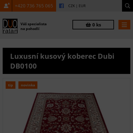
+420 736 765 065
CZK
|
EUR
Váš specialista
0 ks
na pohodlí
Luxusní kusový koberec Dubi
DB0100
tip
novinka