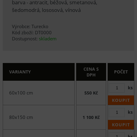
barva - antracit, béžová, smetanová,
šedomodrá, lososová, vínová
Výrobce: Turecko
Kód zboží: DT0000
Dostupnost:
skladem
CENA S
VARIANTY
POČET
DPH
ks
60x100 cm
550 Kč
KOUPIT
ks
80x150 cm
1 100 Kč
KOUPIT
ks