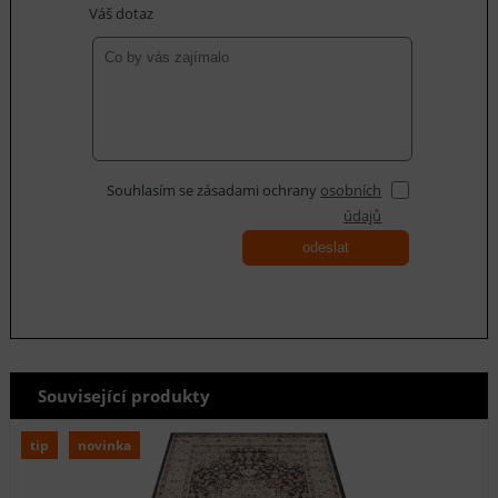
Váš dotaz
Souhlasím se zásadami ochrany
osobních
údajů
odeslat
Související produkty
tip
novinka