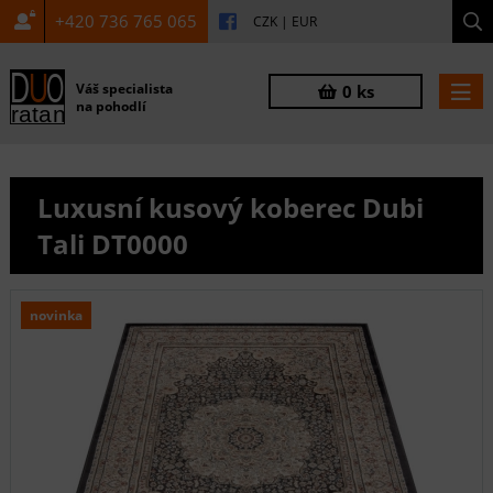
+420 736 765 065
CZK
|
EUR
Váš specialista
0 ks
na pohodlí
Luxusní kusový koberec Dubi
Tali DT0000
novinka