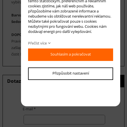
těmto statistickým, preferenčním a reklamním
vybírat.
cookies zjistíme, jak náš web používáte,
přizpůsobíme vám zobrazené informace a
Barva koberce: antracit, béžová, smetanová,
nebudeme vás obtěžovat nerelevantní reklamou.
Můžete také pokračovat pouze s cookies
šedomodrá, lososová, vínová
nezbytnými pro fungování webu. Cookies nám
dodávají energii pro další vylepšování.
DOPORUČENÁ ÚDRŽBA:
Pravidelné vysávání nečistot z koberce, aby se zabránilo jejich
Přečíst více
zašlapání do koberce. Cca jednou za 12-18 měsíců je možné
čistit šamponováním nebo použít parní čištění koberce.
Souhlasím a pokračovat
Přizpůsobit nastavení
Dotaz na produkt
Hlídání ceny
E-mail *