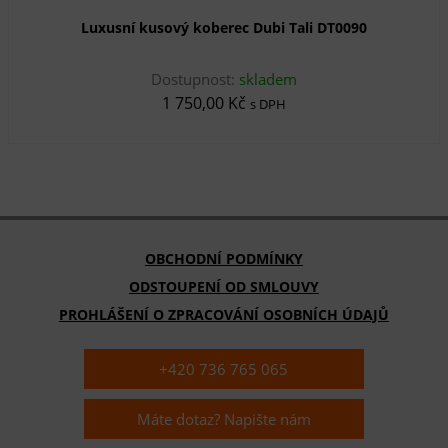
Luxusní kusový koberec Dubi Tali DT0090
Dostupnost:
skladem
1 750,00 Kč
s DPH
OBCHODNÍ PODMÍNKY
ODSTOUPENÍ OD SMLOUVY
PROHLÁŠENÍ O ZPRACOVÁNÍ OSOBNÍCH ÚDAJŮ
+420 736 765 065
Máte dotaz? Napište nám