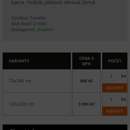
barva - hnědá, písková, olivová, černá
Výrobce: Turecko
Kód zboží: D1000
Dostupnost:
skladem
CENA S
VARIANTY
POČET
DPH
ks
70x140 cm
960 Kč
KOUPIT
ks
160x220 cm
3 090 Kč
KOUPIT