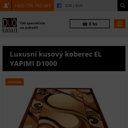
+420 736 765 065
CZK
|
EUR
Váš specialista
0 ks
na pohodlí
Luxusní kusový koberec EL
YAPIMI D1000
novinka