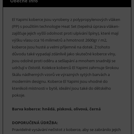
Obecné info
El Yapimi koberce jsou vyrobeny z polypropylenových vláken
(PP) s použitím technologie Heat Set (tepelná úprava vláken-
zajišťuje jejich vyšší odolnost proti ulpívání špíny), které mají
výšku vlasu cca 16 milimetrů a hmotnost 2600gr / m2,
koberce jsou husté a velmi příjemné na dotek. Z tohoto
důvodu také vypadají zdánlivě jako skutečné koberce vlny,
jsou odolné proti oděru a sešlapání a mnohem snadněji se
udržují v čistotě. Kolekce koberců El Yapimi zahrnuje širokou
škálu nádherných vzorů ve výrazných sytých barvách a
moderním designu. Koberce El Yapimi jsou vhodné do
kterékoli místnosti v bytě, ideální jsou také do dětského
pokoje.
Barva koberce: hnědá, písková, olivová, černá
DOPORUČENÁ ÚDRŽBA:
Pravidelné vysávání nečistot z koberce, aby se zabránilo jejich