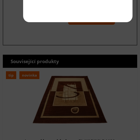
Souhlasím se zásadami ochrany
osobních
údajů
odeslat
Související produkty
tip
novinka