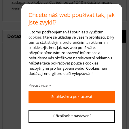
zašlapání do koberce. Cca jednou za 12-18 měsíců je možné
čistit šamponováním, nebo parní čištění koberce.
Chcete náš web používat tak, jak
jste zvyklí?
K tomu potřebujeme váš souhlas s využitím
Dotaz na produkt
Hlídání ceny
cookies
, které se ukládají ve vašem prohlížeči. Díky
těmto statistickým, preferenčním a reklamním
cookies zjistíme, jak náš web používáte,
přizpůsobíme vám zobrazené informace a
nebudeme vás obtěžovat nerelevantní reklamou.
Můžete také pokračovat pouze s cookies
E-mail *
nezbytnými pro fungování webu. Cookies nám
dodávají energii pro další vylepšování.
Přečíst více
Váš dotaz
Souhlasím a pokračovat
Přizpůsobit nastavení