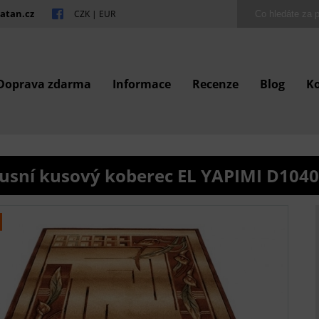
atan.cz
CZK
|
EUR
Doprava zdarma
Informace
Recenze
Blog
K
usní kusový koberec EL YAPIMI D104