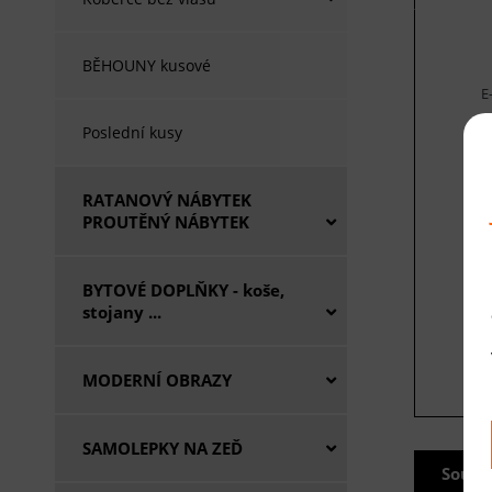
BĚHOUNY kusové
E
Poslední kusy
V
RATANOVÝ NÁBYTEK
PROUTĚNÝ NÁBYTEK
BYTOVÉ DOPLŇKY - koše,
stojany ...
MODERNÍ OBRAZY
SAMOLEPKY NA ZEĎ
Souvi