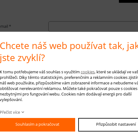
-mail *
áš dotaz
Chcete náš web používat tak, ja
jste zvyklí?
K tomu potřebujeme váš souhlas s využitím
cookies
, které se ukládají ve v
prohlížeči. Díky těmto statistickým, preferenčním a reklamním cookies zjistí
náš web používáte, přizpůsobíme vám zobrazené informace a nebudeme v
obtěžovat nerelevantní reklamou. Můžete také pokračovat pouze s cookies
nezbytnými pro fungování webu. Cookies nám dodávají energii pro další
vylepšování.
Přečíst více
Souhlasím a pokračovat
Přizpůsobit nastavení
sející produkty