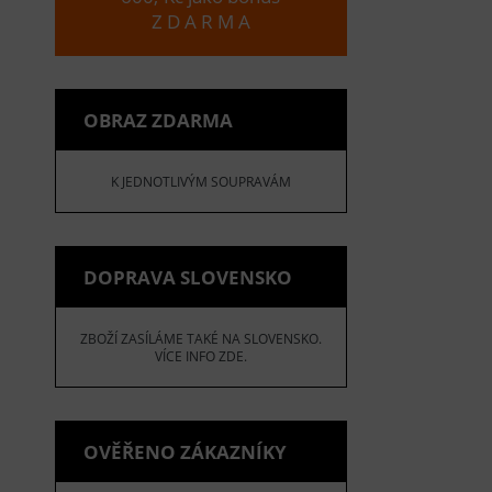
Z D A R M A
OBRAZ ZDARMA
K JEDNOTLIVÝM SOUPRAVÁM
DOPRAVA SLOVENSKO
ZBOŽÍ ZASÍLÁME TAKÉ NA SLOVENSKO.
VÍCE INFO ZDE.
OVĚŘENO ZÁKAZNÍKY