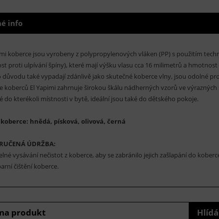
é info
imi koberce jsou vyrobeny z polypropylenových vláken (PP) s použitím technol
st proti ulpívání špíny), které mají výšku vlasu cca 16 milimetrů a hmotnost
 důvodu také vypadají zdánlivě jako skutečné koberce vlny, jsou odolné prot
e koberců El Yapimi zahrnuje širokou škálu nádherných vzorů ve výrazných
 do kterékoli místnosti v bytě, ideální jsou také do dětského pokoje.
koberce: hnědá, písková, olivová, černá
RUČENÁ ÚDRŽBA:
elné vysávání nečistot z koberce, aby se zabránilo jejich zašlapání do kobe
arní čištění koberce.
 na produkt
Hlídá