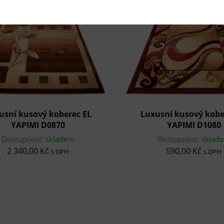
novinka
usní kusový koberec EL
Luxusní kusový kobe
YAPIMI D0870
YAPIMI D1080
Dostupnost:
skladem
Dostupnost:
sklad
2 340,00 Kč
590,00 Kč
s DPH
s DPH