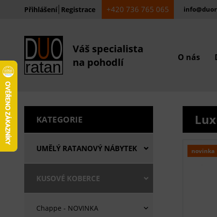
+420 736 765 065
Přihlášení
Registrace
info@duor
Váš specialista
O nás
na pohodlí
Lux
KATEGORIE
UMĚLÝ RATANOVÝ NÁBYTEK
novinka
KUSOVÉ KOBERCE
Chappe - NOVINKA