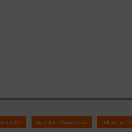
36 765 065
Máte dotaz? Napište nám
Odběr novine