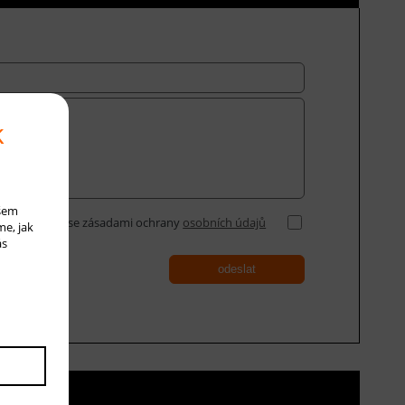
k
ašem
Souhlasím se zásadami ochrany
osobních údajů
me, jak
ás
odeslat