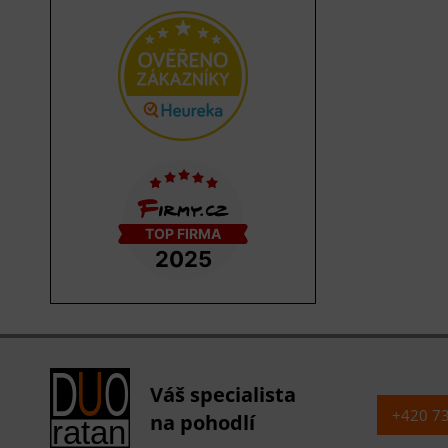
Váš specialista
+420 7
na pohodlí