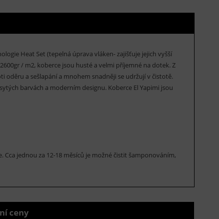
ogie Heat Set (tepelná úprava vláken- zajišťuje jejich vyšší
 2600gr / m2, koberce jsou husté a velmi příjemné na dotek. Z
i oděru a sešlapání a mnohem snadněji se udržují v čistotě.
 sytých barvách a moderním designu. Koberce El Yapimi jsou
rce. Cca jednou za 12-18 měsíců je možné čistit šamponováním,
ní ceny