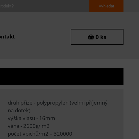
ontakt
0 ks
0
druh příze - polypropylen (velmi příjemný
na dotek)
výška vlasu - 16mm
váha - 2600g/ m2
počet vpichů/m2 – 320000