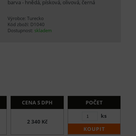
barva - hnědá, písková, olivová, černá
Výrobce: Turecko
Kód zboží: D1040
Dostupnost:
skladem
CENA S DPH
POČET
ks
2 340 Kč
KOUPIT