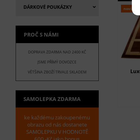
DÁRKOVÉ POUKÁZKY
novinka
PROČ S NÁMI
DOPRAVA ZDARMA NAD 2400 KČ
JSME PŘÍMÝ DOVOZCE
Lux
VĚTŠINA ZBOŽÍ TRVALE SKLADEM
SAMOLEPKA ZDARMA
ke každému zakoupenému
obrazu od nás dostanete
SAMOLEPKU V HODNOTĚ
600,-Kč jako bonus