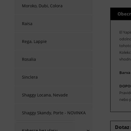
Moroko, Dubi, Colora
Obecn
Raisa
El Yap
odolno
Rega, Lappie
tohoto
Kolekc
vhodné
Rosalia
Barva 
Sinclera
DOPO
Pravid
Shaggy Locana, Nevade
nebo p
Shaggy Skandy, Porte - NOVINKA
Dotaz
Koberce bez vlasu