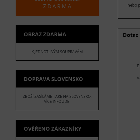
nebo p
Z D A R M A
OBRAZ ZDARMA
Dotaz
K JEDNOTLIVÝM SOUPRAVÁM
E
V
DOPRAVA SLOVENSKO
ZBOŽÍ ZASÍLÁME TAKÉ NA SLOVENSKO.
VÍCE INFO ZDE.
OVĚŘENO ZÁKAZNÍKY