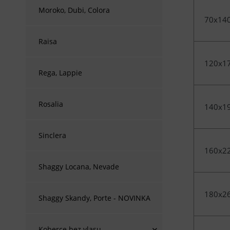
Moroko, Dubi, Colora
70x14
Raisa
120x1
Rega, Lappie
Rosalia
140x1
Sinclera
160x2
Shaggy Locana, Nevade
180x2
Shaggy Skandy, Porte - NOVINKA
Koberce bez vlasu