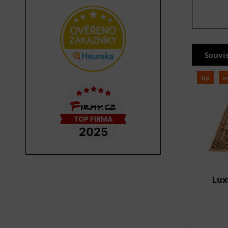
Souvi
tip
n
Lux