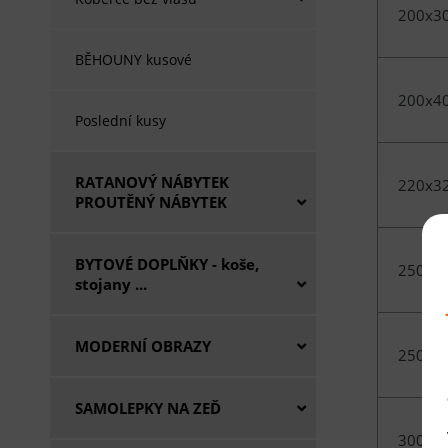
200x3
BĚHOUNY kusové
200x4
Poslední kusy
RATANOVÝ NÁBYTEK
220x3
PROUTĚNÝ NÁBYTEK
BYTOVÉ DOPLŇKY - koše,
250x3
stojany ...
MODERNÍ OBRAZY
250x3
SAMOLEPKY NA ZEĎ
300x4