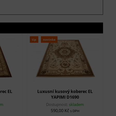
tip
novinka
rec EL
Luxusní kusový koberec EL
YAPIMI D1690
em
Dostupnost:
skladem
590,00 Kč
s DPH