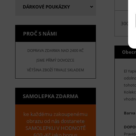
DÁRKOVÉ POUKÁZKY
300x5
PROČ S NÁMI
DOPRAVA ZDARMA NAD 2400 KČ
Obecn
JSME PŘÍMÝ DOVOZCE
VĚTŠINA ZBOŽÍ TRVALE SKLADEM
El Yap
odolno
tohoto
Kolekc
SAMOLEPKA ZDARMA
vhodné
Barva
ke každému zakoupenému
obrazu od nás dostanete
DOPO
SAMOLEPKU V HODNOTĚ
Pravid
600,-Kč jako bonus