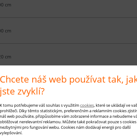
00 cm
00 cm
20 cm
Chcete náš web používat tak, ja
00 cm
jste zvyklí?
K tomu potřebujeme váš souhlas s využitím
cookies
, které se ukládají ve v
50 cm
prohlížeči. Díky těmto statistickým, preferenčním a reklamním cookies zjistí
náš web používáte, přizpůsobíme vám zobrazené informace a nebudeme v
obtěžovat nerelevantní reklamou. Můžete také pokračovat pouze s cookies
nezbytnými pro fungování webu. Cookies nám dodávají energii pro další
vylepšování.
00 cm