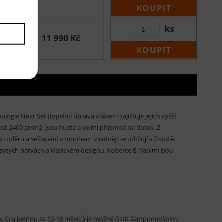
KOUPIT
ks
11 990 Kč
KOUPIT
ogie Heat Set (tepelná úprava vláken - zajišťuje jejich vyšší
ost 2400 gr/m2. Jsou husté a velmi příjemné na dotek. Z
i oděru a sešlapání a mnohem snadněji se udržují v čistotě.
sytých barvách a klasickém designu. Koberce El Yapimi jsou
rce. Cca jednou za 12-18 měsíců je možné čistit šamponováním,