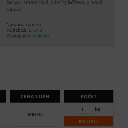
barva - smetanová, odstíny béžové, olivová,
vínová
Výrobce: Turecko
Kód zboží: D1610
Dostupnost:
skladem
CENA S DPH
POČET
ks
590 Kč
KOUPIT