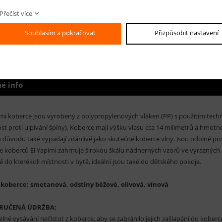
Přečíst více
Souhlasím a pokračovat
Přizpůsobit nastavení
00 cm
é info
imi koberce jsou vyrobeny z polypropylenových vláken (PP) s použitím technol
st proti ulpívání špíny). Koberce mají výšku vlasu cca 14 milimetrů a hmotn
 důvodu také vypadají zdánlivě jako skutečné koberce vlny. Jsou odolné prot
e koberců El Yapimi zahrnuje širokou škálu nádherných vzorů ve výrazných 
 do kterékoli místnosti v bytě, ideální jsou také do dětského pokoje.
 koberce: smetanová, odstíny béžové, olivová, vínová
RUČENÁ ÚDRŽBA:
elné vysávání nečistot z koberce, aby se zabránilo jejich zašlapání do kobe