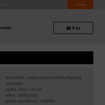
ontakt
0 ks
0
druh příze - polypropylen (velmi příjemný
na dotek)
výška vlasu - 14 mm
váha - 2400 g/m2
počet vpichů/m2 – 320000