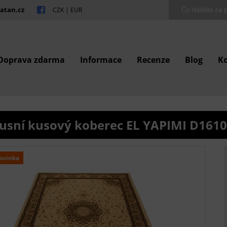
atan.cz
CZK
|
EUR
Doprava zdarma
Informace
Recenze
Blog
K
usní kusový koberec EL YAPIMI D161
ovinka