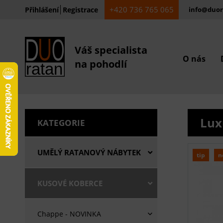
+420 736 765 065
Přihlášení
Registrace
info@duor
Váš specialista
O nás
na pohodlí
Lux
KATEGORIE
UMĚLÝ RATANOVÝ NÁBYTEK
tip
n
KUSOVÉ KOBERCE
Chappe - NOVINKA