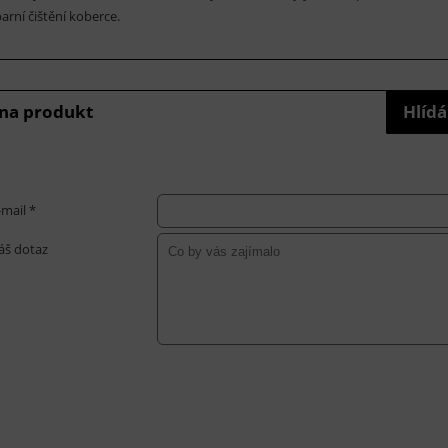
arní čištění koberce.
 na produkt
Hlídá
-mail *
áš dotaz