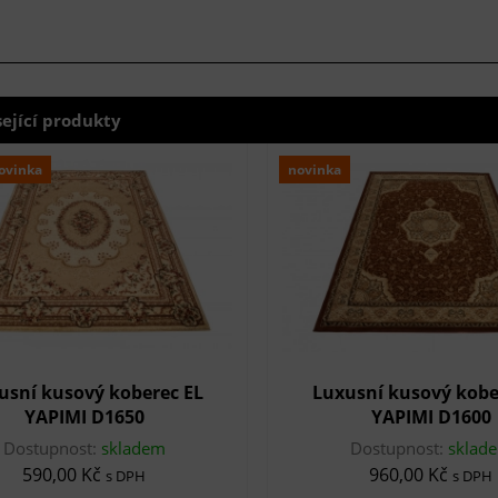
sející produkty
ovinka
novinka
usní kusový koberec EL
Luxusní kusový kobe
YAPIMI D1650
YAPIMI D1600
Dostupnost:
skladem
Dostupnost:
sklad
590,00 Kč
960,00 Kč
s DPH
s DPH