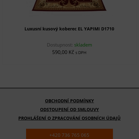
Luxusní kusový koberec EL YAPIMI D1710
Dostupnost:
skladem
590,00 Kč
s DPH
OBCHODNÍ PODMÍNKY
ODSTOUPENÍ OD SMLOUVY
PROHLÁŠENÍ O ZPRACOVÁNÍ OSOBNÍCH ÚDAJŮ
+420 736 765 065