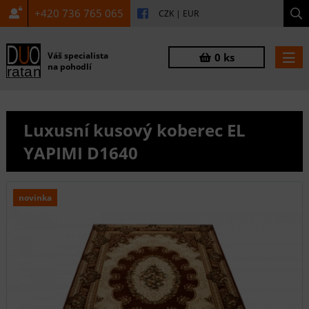
+420 736 765 065
CZK
|
EUR
Váš specialista
0 ks
na pohodlí
Luxusní kusový koberec EL
YAPIMI D1640
novinka