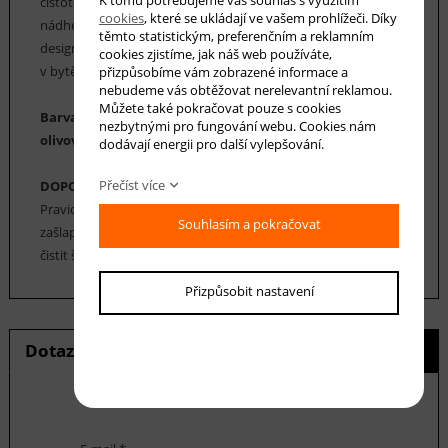
čistotě. Kolekce koberců El Yapimi zahrnuje širokou škálu
cookies
, které se ukládají ve vašem prohlížeči. Díky
nádherných vzorů ve výrazných sytých barvách a klasickém
těmto statistickým, preferenčním a reklamním
designu. Koberce El Yapimi jsou vhodné do kterékoli místnosti
cookies zjistíme, jak náš web používáte,
v bytě, ideální jsou také do dětského pokoje.
přizpůsobíme vám zobrazené informace a
nebudeme vás obtěžovat nerelevantní reklamou.
Můžete také pokračovat pouze s cookies
Barva koberce: odstíny hnědé, béžová, smetanová,
nezbytnými pro fungování webu. Cookies nám
olivová
dodávají energii pro další vylepšování.
Přečíst více
DOPORUČENÁ ÚDRŽBA:
Pravidelné vysávání nečistot z koberce, aby se zabránilo jejich
Souhlasím a pokračovat
zašlapání do koberce. Cca jednou za 12-18 měsíců je možné
čistit šamponováním, nebo parní čištění koberce.
Přizpůsobit nastavení
Dotaz na produkt
Hlídání ceny