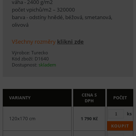
váha - 2400 g/m2
počet vpichů/m2 – 320000
barva - odstíny hnědé, béžová, smetanová,
olivová
Všechny rozměry
klikni zde
Výrobce: Turecko
Kód zboží: D1640
Dostupnost:
skladem
CENA S
VARIANTY
POČET
DPH
ks
120x170 cm
1 790 Kč
KOUPIT