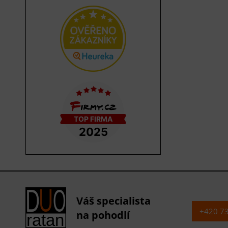
Váš specialista
+420 7
na pohodlí