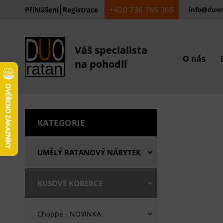
+420 736 765 065
Přihlášení
Registrace
info@duor
Váš specialista
O nás
na pohodlí
KATEGORIE
UMĚLÝ RATANOVÝ NÁBYTEK
KUSOVÉ KOBERCE
Chappe - NOVINKA