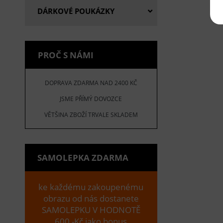
DÁRKOVÉ POUKÁZKY
PROČ S NÁMI
DOPRAVA ZDARMA NAD 2400 KČ
JSME PŘÍMÝ DOVOZCE
VĚTŠINA ZBOŽÍ TRVALE SKLADEM
SAMOLEPKA ZDARMA
ke každému zakoupenému
obrazu od nás dostanete
SAMOLEPKU V HODNOTĚ
600,-Kč jako bonus