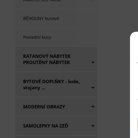
BĚHOUNY kusové
Poslední kusy
RATANOVÝ NÁBYTEK
PROUTĚNÝ NÁBYTEK
BYTOVÉ DOPLŇKY - koše,
stojany ...
MODERNÍ OBRAZY
SAMOLEPKY NA ZEĎ