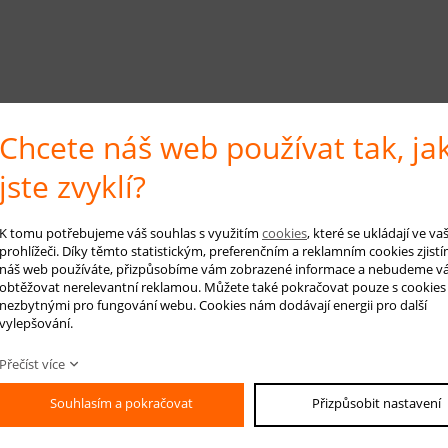
Chcete náš web používat tak, ja
jste zvyklí?
K tomu potřebujeme váš souhlas s využitím
cookies
, které se ukládají ve v
prohlížeči. Díky těmto statistickým, preferenčním a reklamním cookies zjistí
náš web používáte, přizpůsobíme vám zobrazené informace a nebudeme v
obtěžovat nerelevantní reklamou. Můžete také pokračovat pouze s cookies
nezbytnými pro fungování webu. Cookies nám dodávají energii pro další
vylepšování.
Přečíst více
Souhlasím a pokračovat
Přizpůsobit nastavení