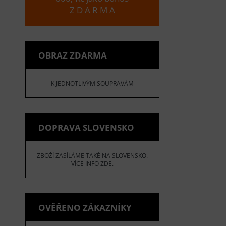
Z D A R M A
OBRAZ ZDARMA
K JEDNOTLIVÝM SOUPRAVÁM
DOPRAVA SLOVENSKO
ZBOŽÍ ZASÍLÁME TAKÉ NA SLOVENSKO.
VÍCE INFO ZDE.
OVĚŘENO ZÁKAZNÍKY