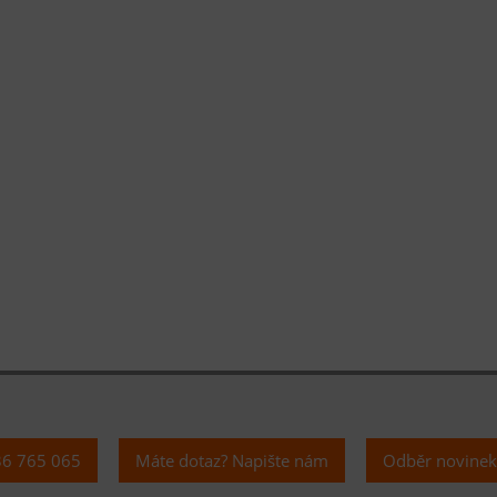
36 765 065
Máte dotaz? Napište nám
Odběr novine