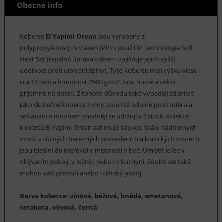
Obecné info
Koberce
El Yapimi Orean
jsou vyrobeny z
polypropylenových vláken (PP) s použitím technologie Soft
Heat Set (tepelná úprava vláken - zajišťuje jejich vyšší
odolnost proti ulpívání špíny). Tyto koberce mají výšku vlasu
cca 14 mm a hmotnost 2600 g/m2. Jsou husté a velmi
příjemné na dotek. Z tohoto důvodu také vypadají zdánlivě
jako skutečné koberce z vlny. Jsou též odolné proti oděru a
sešlapání a mnohem snadněji se udržují v čistotě. Kolekce
koberců El Yapimi Orean zahrnuje širokou škálu nádherných
vzorů v různých barevných provedeních a klasických vzorech.
Jsou ideální do kterékoliv místnosti v byě. Umístit je lze v
obývacím pokoji, v ložnici nebo i v kuchyni. Zdobit ale také
mohou váši předsíň anebo i dětský pokoj.
Barva koberce: vínová, béžová, hnědá, smetanová,
terakota, olivová, černá