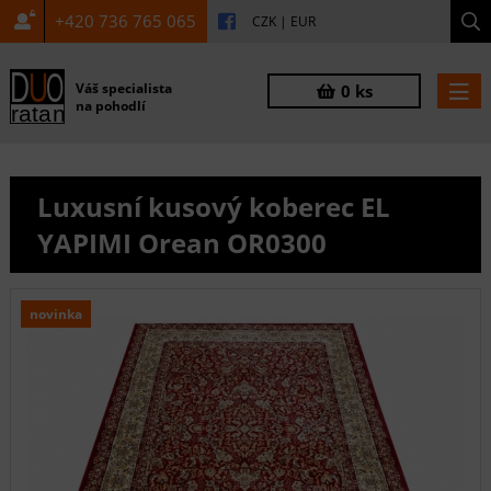
+420 736 765 065
CZK
|
EUR
Váš specialista
0 ks
na pohodlí
Luxusní kusový koberec EL
YAPIMI Orean OR0300
novinka