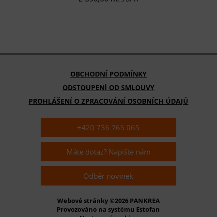
OBCHODNÍ PODMÍNKY
ODSTOUPENÍ OD SMLOUVY
PROHLÁŠENÍ O ZPRACOVÁNÍ OSOBNÍCH ÚDAJŮ
+420 736 765 065
Máte dotaz? Napište nám
Odběr novinek
Webové stránky ©2026 PANKREA
Provozováno na systému Estofan