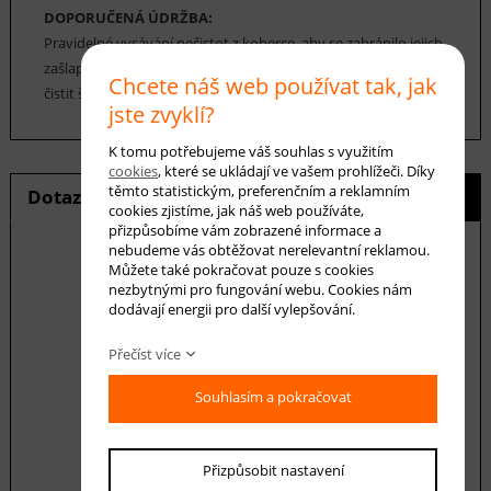
DOPORUČENÁ ÚDRŽBA:
Pravidelné vysávání nečistot z koberce, aby se zabránilo jejich
zašlapání do koberce. Cca jednou za 12-18 měsíců je možné
Chcete náš web používat tak, jak
čistit šamponováním, nebo parní čištění koberce.
jste zvyklí?
K tomu potřebujeme váš souhlas s využitím
cookies
, které se ukládají ve vašem prohlížeči. Díky
těmto statistickým, preferenčním a reklamním
Dotaz na produkt
Hlídání ceny
cookies zjistíme, jak náš web používáte,
přizpůsobíme vám zobrazené informace a
nebudeme vás obtěžovat nerelevantní reklamou.
Můžete také pokračovat pouze s cookies
nezbytnými pro fungování webu. Cookies nám
E-mail *
dodávají energii pro další vylepšování.
Přečíst více
Váš dotaz
Souhlasím a pokračovat
Přizpůsobit nastavení