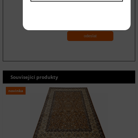
Souhlasím se zásadami ochrany
osobních
údajů
odeslat
Související produkty
novinka