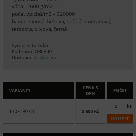
váha - 2600 g/m2
počet vpichů/m2 – 320000
barva - vínová, béžová, hnědá, smetanová,
terakota, olivová, černá
Výrobce: Turecko
Kód zboží: OR0300
Dostupnost:
skladem
CENA S
VARIANTY
POČET
DPH
ks
140x190 cm
2 590 Kč
KOUPIT