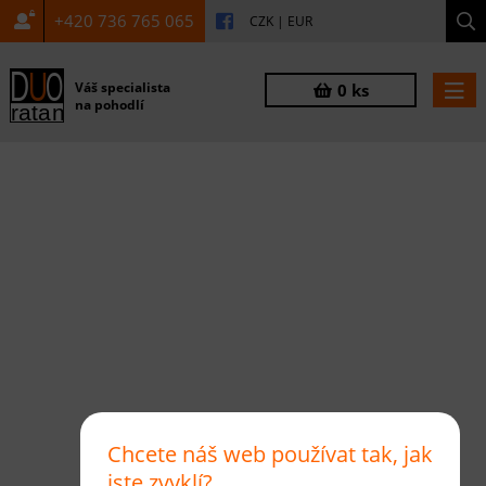
+420 736 765 065
CZK
|
EUR
Váš specialista
0 ks
na pohodlí
Chcete náš web používat tak, jak
jste zvyklí?