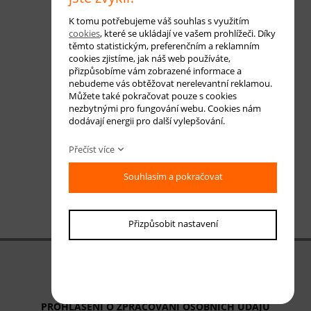
K tomu potřebujeme váš souhlas s využitím
cookies
, které se ukládají ve vašem prohlížeči. Díky
těmto statistickým, preferenčním a reklamním
cookies zjistíme, jak náš web používáte,
přizpůsobíme vám zobrazené informace a
nebudeme vás obtěžovat nerelevantní reklamou.
Můžete také pokračovat pouze s cookies
nezbytnými pro fungování webu. Cookies nám
dodávají energii pro další vylepšování.
Přečíst více
Souhlasím a pokračovat
Přizpůsobit nastavení
OBCHODNÍ PODMÍNKY
ODSTOUPENÍ OD SMLOUVY
PROHLÁŠENÍ O ZPRACOVÁNÍ OSOBNÍCH ÚDAJŮ