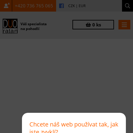
+420 736 765 065
CZK
|
EUR
Váš specialista
0 ks
na pohodlí
Chcete náš web používat tak, jak
jste zvyklí?