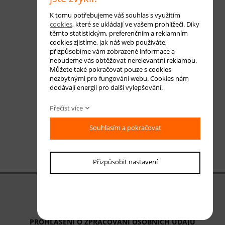
K tomu potřebujeme váš souhlas s využitím
cookies
, které se ukládají ve vašem prohlížeči. Díky
těmto statistickým, preferenčním a reklamním
cookies zjistíme, jak náš web používáte,
přizpůsobíme vám zobrazené informace a
nebudeme vás obtěžovat nerelevantní reklamou.
Můžete také pokračovat pouze s cookies
nezbytnými pro fungování webu. Cookies nám
dodávají energii pro další vylepšování.
Přečíst více
Souhlasím a pokračovat
Přizpůsobit nastavení
OBCHODNÍ PODMÍNKY
ODSTOUPENÍ OD SMLOUVY
PROHLÁŠENÍ O ZPRACOVÁNÍ OSOBNÍCH ÚDAJŮ