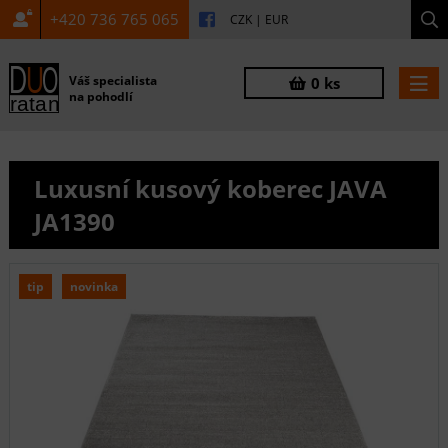
+420 736 765 065
CZK
|
EUR
Váš specialista
0 ks
na pohodlí
Luxusní kusový koberec JAVA
JA1390
tip
novinka