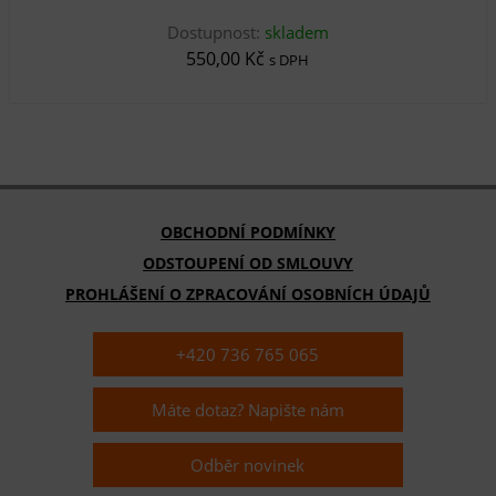
Dostupnost:
skladem
550,00 Kč
s DPH
OBCHODNÍ PODMÍNKY
ODSTOUPENÍ OD SMLOUVY
PROHLÁŠENÍ O ZPRACOVÁNÍ OSOBNÍCH ÚDAJŮ
+420 736 765 065
Máte dotaz? Napište nám
Odběr novinek