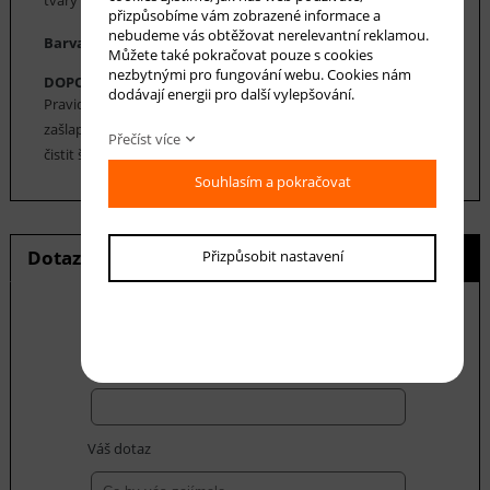
tvary a výrazné syté barvy.
přizpůsobíme vám zobrazené informace a
nebudeme vás obtěžovat nerelevantní reklamou.
Barva koberce: šedá, smetanová
Můžete také pokračovat pouze s cookies
nezbytnými pro fungování webu. Cookies nám
DOPORUČENÁ ÚDRŽBA:
dodávají energii pro další vylepšování.
Pravidelné vysávání nečistot z koberce, aby se zabránilo jejich
zašlapání do koberce. Cca jednou za 12-18 měsíců je možné
Přečíst více
čistit šamponováním nebo parním čištěním.
Souhlasím a pokračovat
Dotaz na produkt
Hlídání ceny
Přizpůsobit nastavení
E-mail *
Váš dotaz