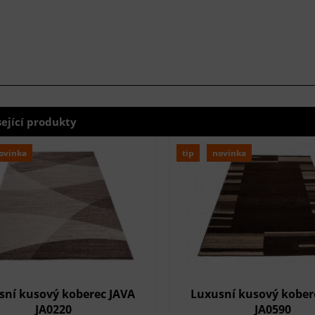
sející produkty
ovinka
tip
novinka
sní kusový koberec JAVA
Luxusní kusový kober
JA0220
JA0590