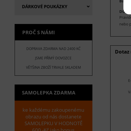
Barva 
DÁRKOVÉ POUKÁZKY
DOPO
Pravid
nebo p
PROČ S NÁMI
DOPRAVA ZDARMA NAD 2400 KČ
Dotaz
JSME PŘÍMÝ DOVOZCE
VĚTŠINA ZBOŽÍ TRVALE SKLADEM
E
V
SAMOLEPKA ZDARMA
ke každému zakoupenému
obrazu od nás dostanete
SAMOLEPKU V HODNOTĚ
600,-Kč jako bonus