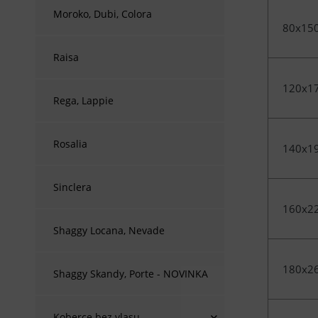
Moroko, Dubi, Colora
80x15
Raisa
120x1
Rega, Lappie
Rosalia
140x1
Sinclera
160x2
Shaggy Locana, Nevade
180x2
Shaggy Skandy, Porte - NOVINKA
Koberce bez vlasu