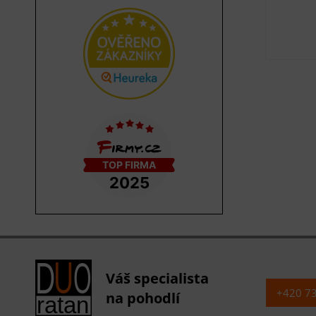
Váš specialista
+420 7
na pohodlí