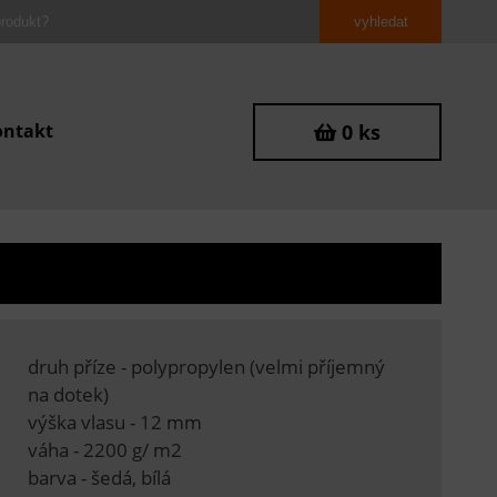
ontakt
0 ks
druh příze - polypropylen (velmi příjemný
na dotek)
výška vlasu - 12 mm
váha - 2200 g/ m2
barva - šedá, bílá