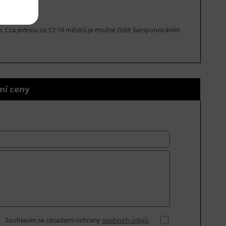
rce. Cca jednou za 12-18 měsíců je možné čistit šamponováním
ní ceny
Souhlasím se zásadami ochrany
osobních údajů