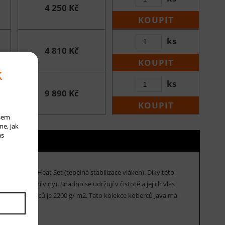
4 250 Kč
KOUPIT
ks
4 810 Kč
KOUPIT
k
ks
9 890 Kč
KOUPIT
ašem
me, jak
ás
 úpravou Heat Set (tepelná stabilizace vláken). Díky této
 z přírodní vlny). Snadno se udržují v čistotě a jejich vlas
otnost koberců je 2200 g/ m2. Tato kolekce koberců Java má