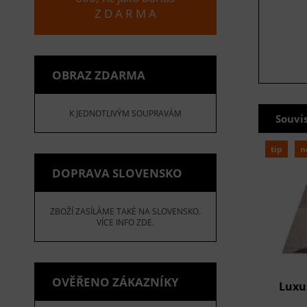
Z D A R M A
OBRAZ ZDARMA
K JEDNOTLIVÝM SOUPRAVÁM
Souvi
tip
n
DOPRAVA SLOVENSKO
ZBOŽÍ ZASÍLÁME TAKÉ NA SLOVENSKO.
VÍCE INFO ZDE.
OVĚŘENO ZÁKAZNÍKY
Luxu