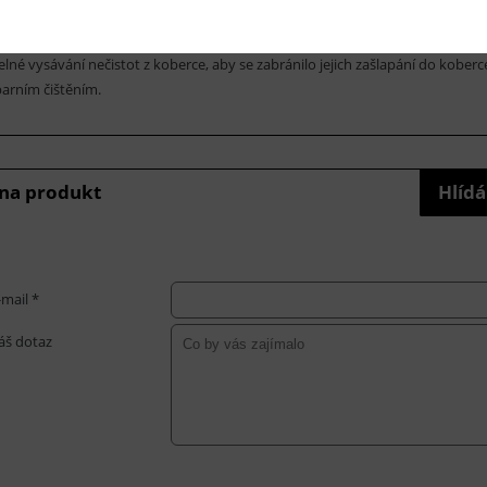
koberce: šedá, bílá
RUČENÁ ÚDRŽBA:
elné vysávání nečistot z koberce, aby se zabránilo jejich zašlapání do kobe
arním čištěním.
 na produkt
Hlídá
-mail *
áš dotaz