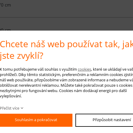
70 cm
90 cm
Chcete náš web používat tak, ja
jste zvyklí?
00 cm
K tomu potřebujeme váš souhlas s využitím
cookies
, které se ukládají ve v
prohlížeči. Díky těmto statistickým, preferenčním a reklamním cookies zjistí
náš web používáte, přizpůsobíme vám zobrazené informace a nebudeme v
é info
obtěžovat nerelevantní reklamou. Můžete také pokračovat pouze s cookies
nezbytnými pro fungování webu. Cookies nám dodávají energii pro další
vylepšování.
e z kolekce Java jsou vyrobeny ze 100% polypropylenových vláken opatřených
Přečíst více
 jsou koberce Java měkké na dotek (věrně imitují vzhled ručně tkaných koberců
ší odolnost vůči sešlapání. Koberce Java mají hustý vlas o výšce 12 mm, hm
Souhlasím a pokračovat
Přizpůsobit nastavení
í design - geometrické tvary a výrazné syté barvy.