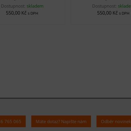
Dostupnost:
skladem
Dostupnost:
sklad
550,00 Kč
550,00 Kč
s DPH
s DPH
36 765 065
Máte dotaz? Napište nám
Odběr novine