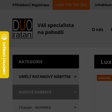
+420 736 765 065
Přihlášení
Registrace
info@duor
Váš specialista
O nás
na pohodlí
Lux
KATEGORIE
UMĚLÝ RATANOVÝ NÁBYTEK
novinka
KUSOVÉ KOBERCE
Chappe - NOVINKA