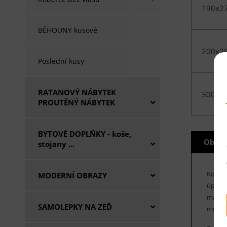
190x2
BĚHOUNY kusové
200x2
Poslední kusy
RATANOVÝ NÁBYTEK
300x4
PROUTĚNÝ NÁBYTEK
BYTOVÉ DOPLŇKY - koše,
Obecn
stojany ...
Koberc
MODERNÍ OBRAZY
úpravě
má vyš
SAMOLEPKY NA ZEĎ
modern