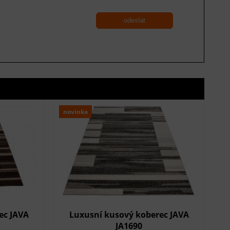
odeslat
novinka
ec JAVA
Luxusní kusový koberec JAVA
JA1690