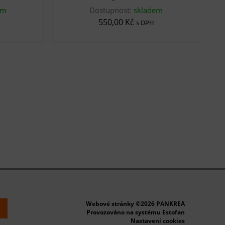
em
Dostupnost:
skladem
550,00 Kč
s DPH
Webové stránky ©2026 PANKREA
k
Provozováno na systému Estofan
Nastavení cookies