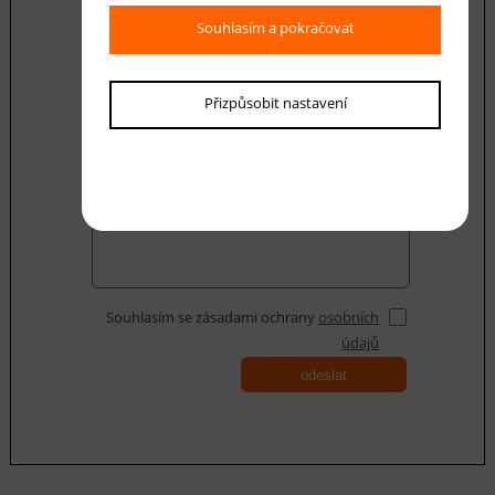
Souhlasím a pokračovat
E-mail *
Přizpůsobit nastavení
Váš dotaz
Souhlasím se zásadami ochrany
osobních
údajů
odeslat