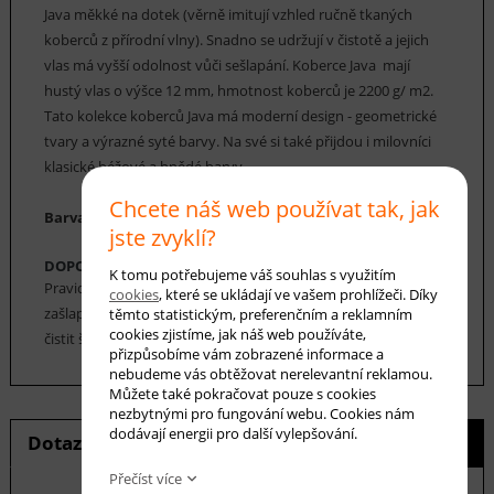
Java měkké na dotek (věrně imitují vzhled ručně tkaných
koberců z přírodní vlny). Snadno se udržují v čistotě a jejich
vlas má vyšší odolnost vůči sešlapání. Koberce Java mají
hustý vlas o výšce 12 mm, hmotnost koberců je 2200 g/ m2.
Tato kolekce koberců Java má moderní design - geometrické
tvary a výrazné syté barvy. Na své si také přijdou i milovníci
klasické béžové a hnědé barvy.
Chcete náš web používat tak, jak
Barva koberce: béžová, hnědá, smetanová
jste zvyklí?
DOPORUČENÁ ÚDRŽBA:
K tomu potřebujeme váš souhlas s využitím
Pravidelné vysávání nečistot z koberce, aby se zabránilo jejich
cookies
, které se ukládají ve vašem prohlížeči. Díky
zašlapání do koberce. Cca jednou za 12-18 měsíců je možné
těmto statistickým, preferenčním a reklamním
cookies zjistíme, jak náš web používáte,
čistit šamponováním nebo parním čištěním.
přizpůsobíme vám zobrazené informace a
nebudeme vás obtěžovat nerelevantní reklamou.
Můžete také pokračovat pouze s cookies
nezbytnými pro fungování webu. Cookies nám
dodávají energii pro další vylepšování.
Dotaz na produkt
Hlídání ceny
Přečíst více