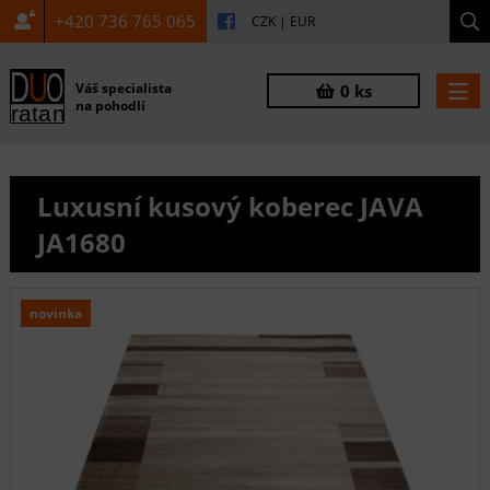
+420 736 765 065
CZK
|
EUR
Váš specialista
0 ks
na pohodlí
Luxusní kusový koberec JAVA
JA1680
novinka