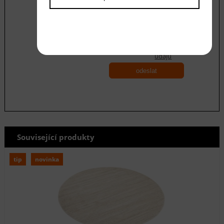
Souhlasím se zásadami ochrany
osobních
údajů
odeslat
Související produkty
tip
novinka