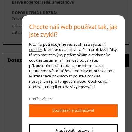
Barva koberce: šedá, smetanová
DOPORUČENÁ ÚDRŽBA:
Pravidelné vysávání nečistot z koberce, aby se zabránilo jejich
Chcete náš web používat tak, jak
zašlapání do koberce. Cca jednou za 12-18 měsíců je možné
čistit šamponováním nebo parním čištěním.
jste zvyklí?
K tomu potřebujeme váš souhlas s využitím
cookies
, které se ukládají ve vašem prohlížeči. Díky
těmto statistickým, preferenčním a reklamním
Dotaz na produkt
Hlídání ceny
cookies zjistíme, jak náš web používáte,
přizpůsobíme vám zobrazené informace a
nebudeme vás obtěžovat nerelevantní reklamou.
Můžete také pokračovat pouze s cookies
nezbytnými pro fungování webu. Cookies nám
dodávají energii pro další vylepšování.
E-mail *
Přečíst více
Souhlasím a pokračovat
Váš dotaz
Přizpůsobit nastavení