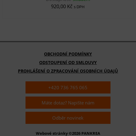
920,00 Kč
s DPH
OBCHODNÍ PODMÍNKY
ODSTOUPENÍ OD SMLOUVY
PROHLÁŠENÍ O ZPRACOVÁNÍ OSOBNÍCH ÚDAJŮ
+420 736 765 065
Máte dotaz? Napište nám
Odběr novinek
Webové stránky ©2026 PANKREA