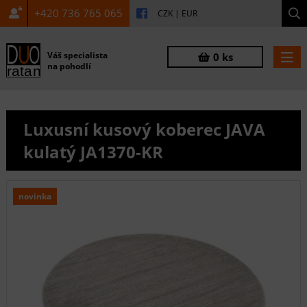
+420 736 765 065
CZK
|
EUR
Váš specialista
0 ks
na pohodlí
Luxusní kusový koberec JAVA
kulatý JA1370-KR
novinka