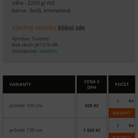
váha - 2200 g/ m2
barva - šedá, smetanová
Všechny rozměry
klikni zde
Výrobce: Turecko
Kód zboží: JA1370-KR
Dostupnost:
skladem
CENA S
VARIANTY
POČET
DPH
ks
průměr 100 cm
920 Kč
KOUPIT
ks
průměr 130 cm
1 550 Kč
KOUPIT