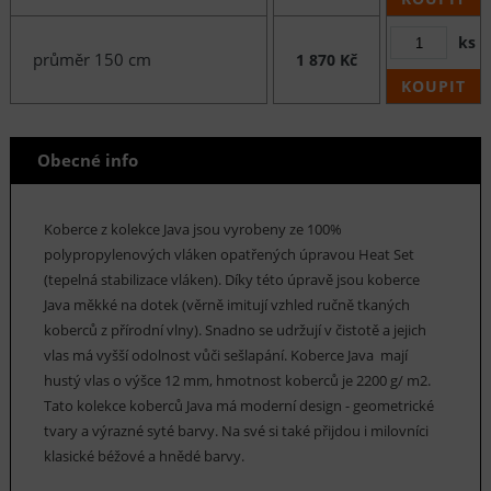
ks
průměr 150 cm
1 870 Kč
KOUPIT
Obecné info
Koberce z kolekce Java jsou vyrobeny ze 100%
polypropylenových vláken opatřených úpravou Heat Set
(tepelná stabilizace vláken). Díky této úpravě jsou koberce
Java měkké na dotek (věrně imitují vzhled ručně tkaných
koberců z přírodní vlny). Snadno se udržují v čistotě a jejich
vlas má vyšší odolnost vůči sešlapání. Koberce Java mají
hustý vlas o výšce 12 mm, hmotnost koberců je 2200 g/ m2.
Tato kolekce koberců Java má moderní design - geometrické
tvary a výrazné syté barvy. Na své si také přijdou i milovníci
klasické béžové a hnědé barvy.