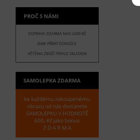
PROČ S NÁMI
DOPRAVA ZDARMA NAD 2400 KČ
JSME PŘÍMÝ DOVOZCE
VĚTŠINA ZBOŽÍ TRVALE SKLADEM
SAMOLEPKA ZDARMA
ke každému zakoupenému
obrazu od nás dostanete
SAMOLEPKU V HODNOTĚ
600,-Kč jako bonus
Z D A R M A