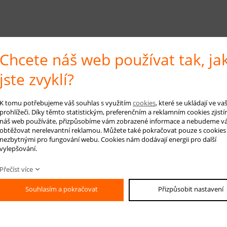
Chcete náš web používat tak, ja
jste zvyklí?
K tomu potřebujeme váš souhlas s využitím
cookies
, které se ukládají ve v
prohlížeči. Díky těmto statistickým, preferenčním a reklamním cookies zjistí
náš web používáte, přizpůsobíme vám zobrazené informace a nebudeme v
obtěžovat nerelevantní reklamou. Můžete také pokračovat pouze s cookies
nezbytnými pro fungování webu. Cookies nám dodávají energii pro další
vylepšování.
Přečíst více
Souhlasím a pokračovat
Přizpůsobit nastavení