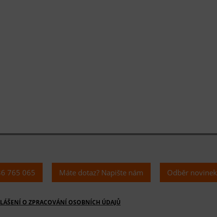
36 765 065
Máte dotaz? Napište nám
Odběr novine
LÁŠENÍ O ZPRACOVÁNÍ OSOBNÍCH ÚDAJŮ