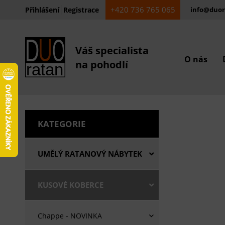
+420 736 765 065
Přihlášení
Registrace
info@duor
Váš specialista
O nás
na pohodlí
KATEGORIE
UMĚLÝ RATANOVÝ NÁBYTEK
KUSOVÉ KOBERCE
Chappe - NOVINKA