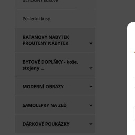
BĚHOUNY kusové
Poslední kusy
RATANOVÝ NÁBYTEK
PROUTĚNÝ NÁBYTEK
BYTOVÉ DOPLŇKY - koše,
stojany ...
MODERNÍ OBRAZY
SAMOLEPKY NA ZEĎ
DÁRKOVÉ POUKÁZKY