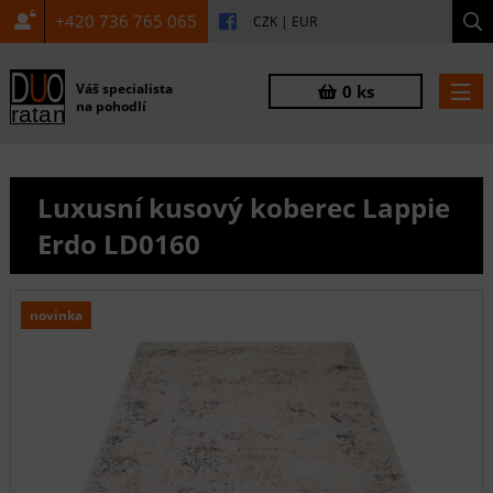
+420 736 765 065
CZK
|
EUR
Váš specialista
0 ks
na pohodlí
Luxusní kusový koberec Lappie
Erdo LD0160
novinka