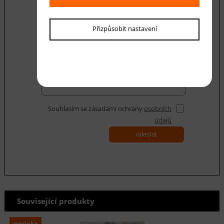
Přizpůsobit nastavení
Váš dotaz
Souhlasím se zásadami ochrany
osobních
údajů
odeslat
Související produkty
novinka