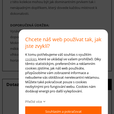
z této kolekce mohou být jak dominantním prvkem tak i
nenápadným doplňkem, který dovede každou místnost k
dokonalosti.
DOPORUČENÁ ÚDRŽBA:
Vysávání: Pro pravidelné čištění těchto koberců se
doporučuje použít vysavač.
Chcete náš web používat tak, jak
Mokré čištění: Pokud je to nutné, čistěte šamponováním
jste zvyklí?
měkkým kartáčkem nebo houbou, pěnou s nízkým obsahem
K tomu potřebujeme váš souhlas s využitím
vlhkosti. Koberec by po čištění měl být vysušen pouze v
cookies
, které se ukládají ve vašem prohlížeči. Díky
horizontální poloze při teplotě místnosti.
těmto statistickým, preferenčním a reklamním
cookies zjistíme, jak náš web používáte,
přizpůsobíme vám zobrazené informace a
nebudeme vás obtěžovat nerelevantní reklamou.
Můžete také pokračovat pouze s cookies
Dotaz na produkt
Hlídání ceny
nezbytnými pro fungování webu. Cookies nám
dodávají energii pro další vylepšování.
Přečíst více
E-mail *
Souhlasím a pokračovat