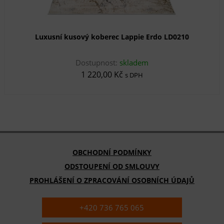
Luxusní kusový koberec Lappie Erdo LD0210
Dostupnost:
skladem
1 220,00 Kč
s DPH
OBCHODNÍ PODMÍNKY
ODSTOUPENÍ OD SMLOUVY
PROHLÁŠENÍ O ZPRACOVÁNÍ OSOBNÍCH ÚDAJŮ
+420 736 765 065