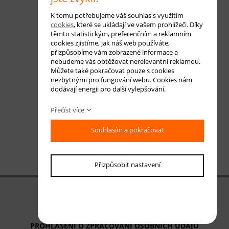
K tomu potřebujeme váš souhlas s využitím
cookies
, které se ukládají ve vašem prohlížeči. Díky
těmto statistickým, preferenčním a reklamním
cookies zjistíme, jak náš web používáte,
přizpůsobíme vám zobrazené informace a
nebudeme vás obtěžovat nerelevantní reklamou.
Můžete také pokračovat pouze s cookies
nezbytnými pro fungování webu. Cookies nám
dodávají energii pro další vylepšování.
Přečíst více
Souhlasím a pokračovat
Přizpůsobit nastavení
OBCHODNÍ PODMÍNKY
ODSTOUPENÍ OD SMLOUVY
PROHLÁŠENÍ O ZPRACOVÁNÍ OSOBNÍCH ÚDAJŮ