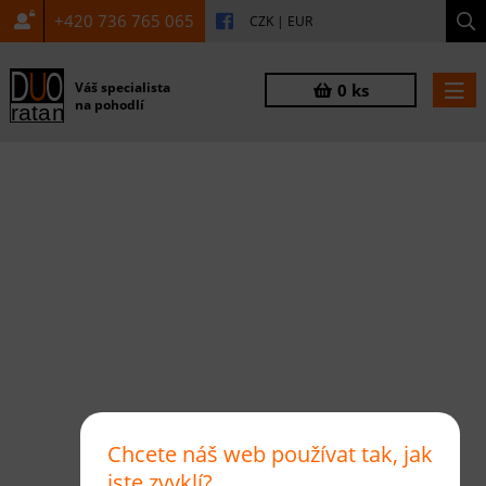
+420 736 765 065
CZK
|
EUR
Váš specialista
0 ks
na pohodlí
Chcete náš web používat tak, jak
jste zvyklí?