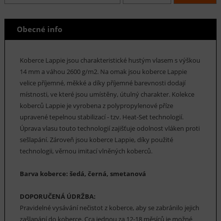
Obecné info
Koberce Lappie jsou charakteristické hustým vlasem s výškou
14 mm a váhou 2600 g/m2. Na omak jsou koberce Lappie
velice příjemné, měkké a díky příjemné barevnosti dodají
místnosti, ve které jsou umístěny, útulný charakter. Kolekce
koberců Lappie je vyrobena z polypropylenové příze
upravené tepelnou stabilizací - tzv. Heat-Set technologií.
Úprava vlasu touto technologií zajišťuje odolnost vláken proti
sešlapání. Zároveň jsou koberce Lappie, díky použité
technologii, věrnou imitací vlněných koberců.
Barva koberce: šedá, černá, smetanová
DOPORUČENÁ ÚDRŽBA:
Pravidelné vysávání nečistot z koberce, aby se zabránilo jejich
zašlapání do koberce. Cca jednou za 12-18 měsíců je možné