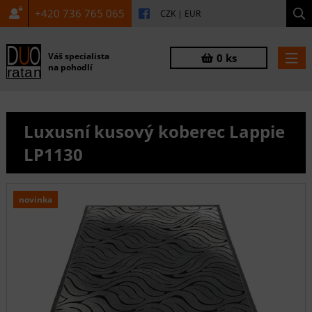
+420 736 765 065
CZK
|
EUR
Váš specialista
0 ks
na pohodlí
Luxusní kusový koberec Lappie
LP1130
novinka