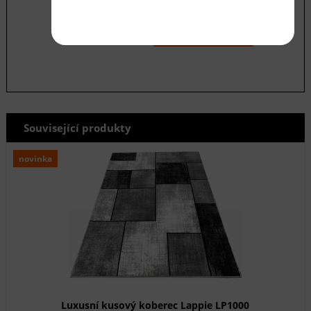
údajů
odeslat
Související produkty
novinka
Luxusní kusový koberec Lappie LP1000