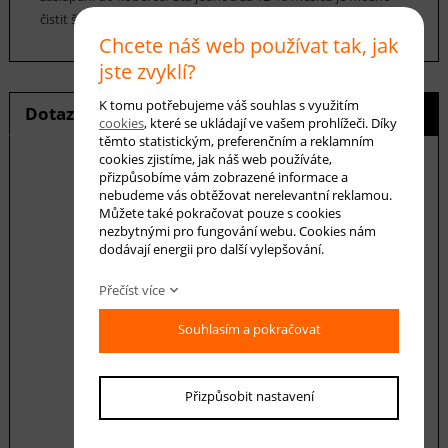
čistit šamponováním.
Chcete náš web používat tak, jak
jste zvyklí?
K tomu potřebujeme váš souhlas s využitím
Dotaz na produkt
Hlídání ceny
cookies
, které se ukládají ve vašem prohlížeči. Díky
těmto statistickým, preferenčním a reklamním
cookies zjistíme, jak náš web používáte,
přizpůsobíme vám zobrazené informace a
nebudeme vás obtěžovat nerelevantní reklamou.
E-mail *
Můžete také pokračovat pouze s cookies
nezbytnými pro fungování webu. Cookies nám
dodávají energii pro další vylepšování.
Váš dotaz
Přečíst více
Souhlasím a pokračovat
Přizpůsobit nastavení
Souhlasím se zásadami ochrany
osobních