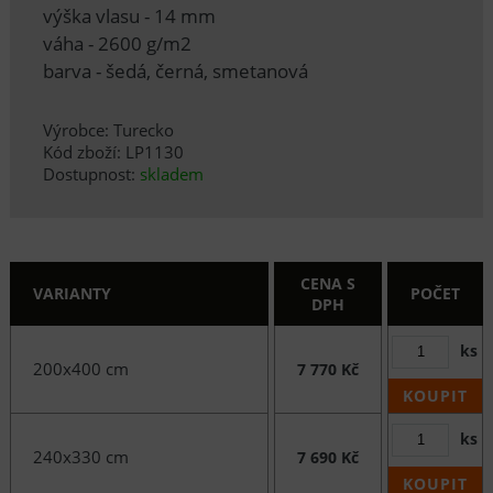
výška vlasu - 14 mm
váha - 2600 g/m2
barva - šedá, černá, smetanová
Výrobce: Turecko
Kód zboží: LP1130
Dostupnost:
skladem
CENA S
VARIANTY
POČET
DPH
ks
200x400 cm
7 770 Kč
KOUPIT
ks
240x330 cm
7 690 Kč
KOUPIT