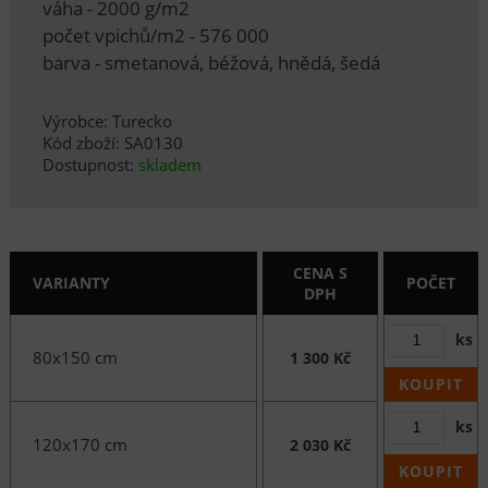
váha - 2000 g/m2
počet vpichů/m2 - 576 000
barva - smetanová, béžová, hnědá, šedá
Výrobce: Turecko
Kód zboží: SA0130
Dostupnost:
skladem
CENA S
VARIANTY
POČET
DPH
ks
80x150 cm
1 300 Kč
KOUPIT
ks
120x170 cm
2 030 Kč
KOUPIT