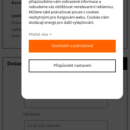
přizpůsobíme vám zobrazené informace a
Barva koberce: smetanová, béžová, hnědá, šedá
nebudeme vás obtěžovat nerelevantní reklamou.
Můžete také pokračovat pouze s cookies
DOPORUČENÁ ÚDRŽBA:
nezbytnými pro fungování webu. Cookies nám
dodávají energii pro další vylepšování.
Pravidelné vysávání nečistot z koberce, aby se zabránilo jejich
zašlapání do koberce. Cca jednou za 12-18 měsíců je možné
Přečíst více
čistit šamponováním.
Souhlasím a pokračovat
Dotaz na produkt
Hlídání ceny
Přizpůsobit nastavení
E-mail *
Váš dotaz