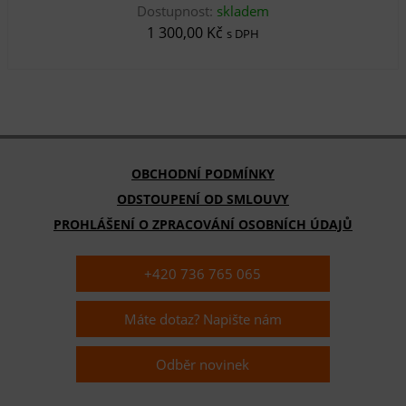
Dostupnost:
skladem
1 300,00 Kč
s DPH
OBCHODNÍ PODMÍNKY
ODSTOUPENÍ OD SMLOUVY
PROHLÁŠENÍ O ZPRACOVÁNÍ OSOBNÍCH ÚDAJŮ
+420 736 765 065
Máte dotaz? Napište nám
Odběr novinek