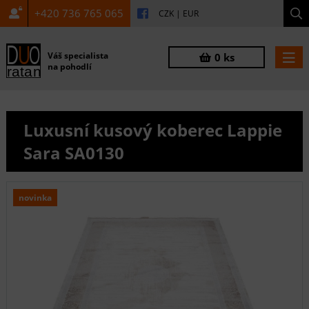
+420 736 765 065
CZK
|
EUR
Váš specialista
0 ks
na pohodlí
Luxusní kusový koberec Lappie
Sara SA0130
novinka