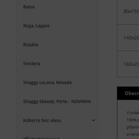
Raisa
80x15
Rega, Lappie
140x2
Rosalia
Sinclera
160x2
Shaggy Locana, Nevade
Obecn
Shaggy Skandy, Porte - NOVINKA
V kole
100% p
Koberce bez vlasu
příjem
a nená