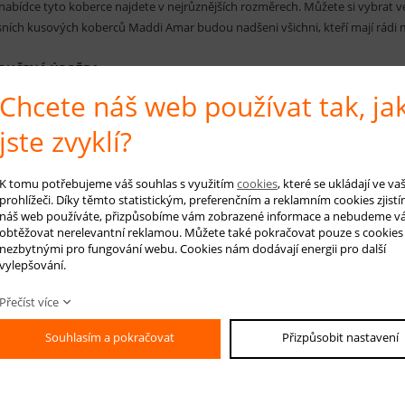
 nabídce tyto koberce najdete v nejrůznějších rozměrech. Můžete si vybrat v
sních kusových koberců Maddi Amar budou nadšeni všichni, kteří mají rádi 
RUČENÁ ÚDRŽBA:
ní: Pro pravidelné čištění těchto koberců postačí použít vysavač.
Chcete náš web používat tak, ja
čištění: Pokud je to nutné, čistěte šamponováním měkkým kartáčkem nebo
hký koberec by měl být vysušen v horizontální poloze při teplotě místnosti.
jste zvyklí?
K tomu potřebujeme váš souhlas s využitím
cookies
, které se ukládají ve v
prohlížeči. Díky těmto statistickým, preferenčním a reklamním cookies zjistí
 na produkt
Hlídá
náš web používáte, přizpůsobíme vám zobrazené informace a nebudeme v
obtěžovat nerelevantní reklamou. Můžete také pokračovat pouze s cookies
nezbytnými pro fungování webu. Cookies nám dodávají energii pro další
vylepšování.
Přečíst více
-mail *
Souhlasím a pokračovat
Přizpůsobit nastavení
áš dotaz