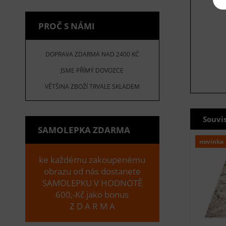
PROČ S NÁMI
DOPRAVA ZDARMA NAD 2400 KČ
JSME PŘÍMÝ DOVOZCE
VĚTŠINA ZBOŽÍ TRVALE SKLADEM
Souvi
SAMOLEPKA ZDARMA
novinka
ke každému zakoupenému
obrazu od nás dostanete
SAMOLEPKU V HODNOTĚ
600,-Kč jako bonus
Z D A R M A