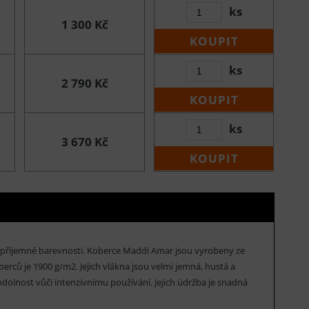
ks
1 300 Kč
KOUPIT
ks
2 790 Kč
KOUPIT
ks
3 670 Kč
KOUPIT
v příjemné barevnosti. Koberce Maddi Amar jsou vyrobeny ze
ců je 1900 g/m2. Jejich vlákna jsou velmi jemná, hustá a
odolnost vůči intenzivnímu používání. Jejich údržba je snadná