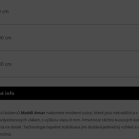
0 cm
00 cm
30 cm
é info
kci koberců
Maddi Amar
naleznete moderní vzory, které jsou netradiční a 
olyesterových vláken, s výškou vlasu 8 mm. Hmotnost těchto kusových kober
ná na dotek. Technologie tepelné stabilizace jim dodává jedinečný vzhled a 
ročná.