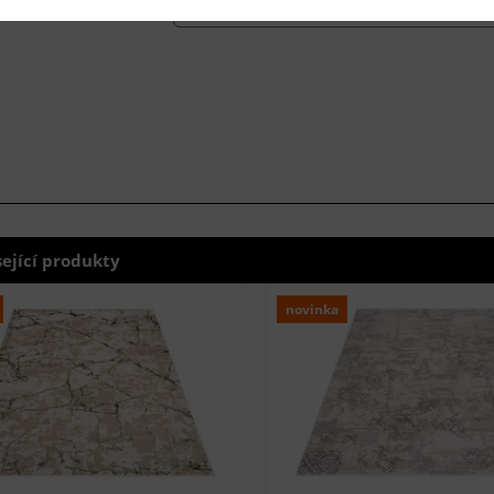
sející produkty
novinka