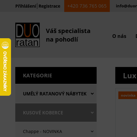
+420 736 765 065
Přihlášení
Registrace
info@duor
Váš specialista
O nás
na pohodlí
Lux
KATEGORIE
UMĚLÝ RATANOVÝ NÁBYTEK
novinka
KUSOVÉ KOBERCE
Chappe - NOVINKA