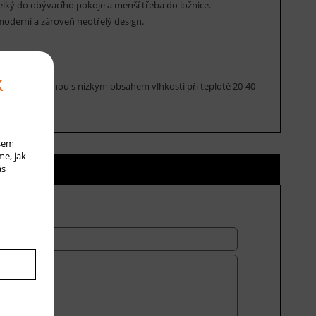
elký do obývacího pokoje a menší třeba do ložnice.
moderní a zároveň neotřelý design.
k
 houbou, pěnou s nízkým obsahem vlhkosti při teplotě 20-40
ašem
me, jak
ní ceny
ás