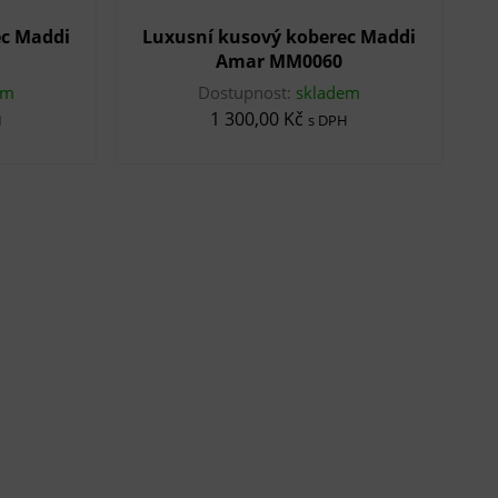
ec Maddi
Luxusní kusový koberec Maddi
Amar MM0060
em
Dostupnost:
skladem
1 300,00 Kč
H
s DPH