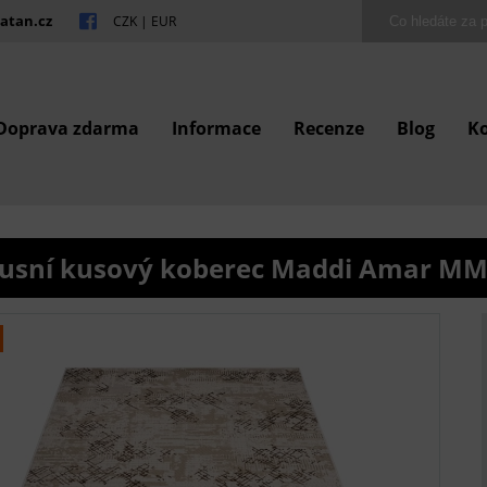
atan.cz
CZK
|
EUR
Doprava zdarma
Informace
Recenze
Blog
K
usní kusový koberec Maddi Amar M