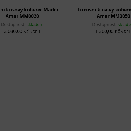
ní kusový koberec Maddi
Luxusní kusový kober
Amar MM0020
Amar MM0050
Dostupnost:
skladem
Dostupnost:
sklad
2 030,00 Kč
1 300,00 Kč
s DPH
s DP