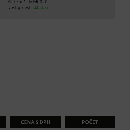
Kód zboží: MM0040
Dostupnost:
skladem
CENA S DPH
POČET