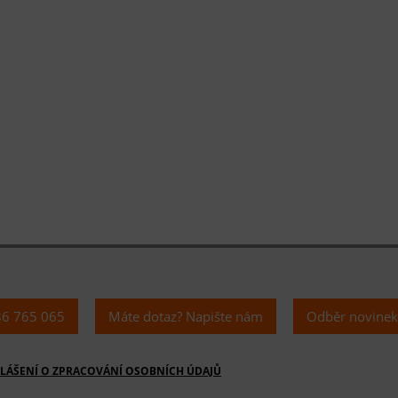
36 765 065
Máte dotaz? Napište nám
Odběr novine
LÁŠENÍ O ZPRACOVÁNÍ OSOBNÍCH ÚDAJŮ