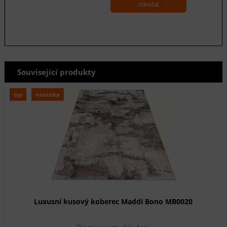
odeslat
Související produkty
tip
novinka
Luxusní kusový koberec Maddi Bono MB0020