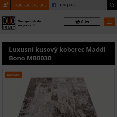
+420 736 765 065
CZK
|
EUR
Váš specialista
0 ks
na pohodlí
Luxusní kusový koberec Maddi
Bono MB0030
novinka