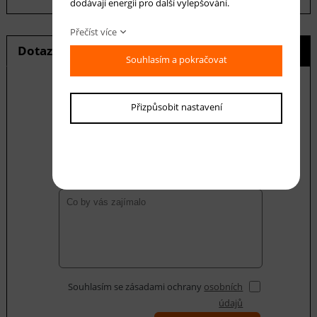
dodávají energii pro další vylepšování.
Přečíst více
Dotaz na produkt
Hlídání ceny
Souhlasím a pokračovat
Přizpůsobit nastavení
E-mail *
Váš dotaz
Souhlasím se zásadami ochrany
osobních
údajů