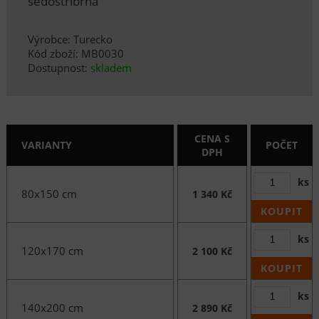
šedostříbrná
Výrobce: Turecko
Kód zboží: MB0030
Dostupnost:
skladem
CENA S
VARIANTY
POČET
DPH
ks
80x150 cm
1 340 Kč
KOUPIT
ks
120x170 cm
2 100 Kč
KOUPIT
ks
140x200 cm
2 890 Kč