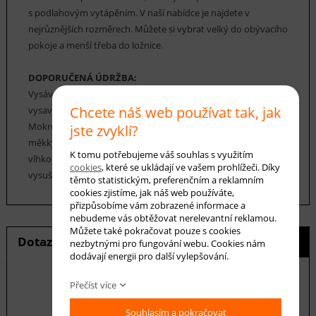
s podlahovým vytápěním. V naší nabídce je najdete v
nejrůznějších rozměrech. Můžete si vybrat velký do obývacího
pokoje a menší třeba do ložnice.
DOPORUČENÁ ÚDRŽBA:
Vysávání: Pro pravidelné čištění těchto koberců postačí použít
Chcete náš web používat tak, jak
vysavač.
Mokré čištění: Pokud je to nutné, čistěte šamponováním
jste zvyklí?
měkkým kartáčkem nebo houbou, pěnou s nízkým obsahem
K tomu potřebujeme váš souhlas s využitím
vlhkosti při teplotě 20-40 °C. Vlhký koberec by měl být
cookies
, které se ukládají ve vašem prohlížeči. Díky
vysušen v horizontální poloze při teplotě místnosti.
těmto statistickým, preferenčním a reklamním
cookies zjistíme, jak náš web používáte,
přizpůsobíme vám zobrazené informace a
nebudeme vás obtěžovat nerelevantní reklamou.
Můžete také pokračovat pouze s cookies
Dotaz na produkt
Hlídání ceny
nezbytnými pro fungování webu. Cookies nám
dodávají energii pro další vylepšování.
Přečíst více
E-mail *
Souhlasím a pokračovat