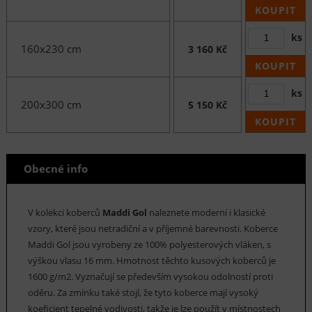
KOUPIT
ks
160x230 cm
3 160 Kč
KOUPIT
ks
200x300 cm
5 150 Kč
KOUPIT
Obecné info
V kolekci koberců
Maddi Gol
naleznete moderní i klasické
vzory, které jsou netradiční a v příjemné barevnosti. Koberce
Maddi Gol jsou vyrobeny ze 100% polyesterových vláken, s
výškou vlasu 16 mm. Hmotnost těchto kusových koberců je
1600 g/m2. Vyznačují se především vysokou odolností proti
oděru. Za zmínku také stojí, že tyto koberce mají vysoký
koeficient tepelné vodivosti, takže je lze použít v místnostech