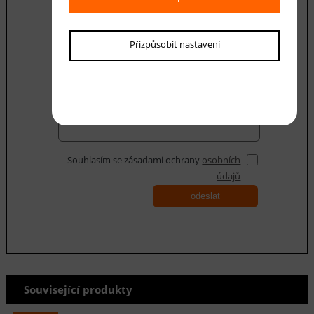
Přizpůsobit nastavení
Váš dotaz
Souhlasím se zásadami ochrany
osobních
údajů
odeslat
Související produkty