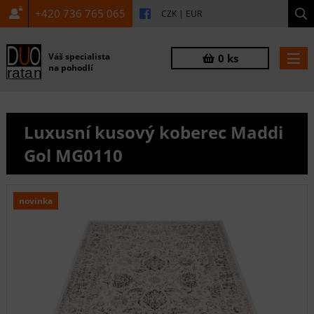
+420 736 765 065
CZK
|
EUR
Váš specialista
0 ks
na pohodlí
Luxusní kusový koberec Maddi
Gol MG0110
novinka