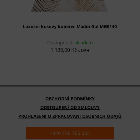
Luxusní kusový koberec Maddi Gol MG0140
Dostupnost:
skladem
1 130,00 Kč
s DPH
OBCHODNÍ PODMÍNKY
ODSTOUPENÍ OD SMLOUVY
PROHLÁŠENÍ O ZPRACOVÁNÍ OSOBNÍCH ÚDAJŮ
+420 736 765 065