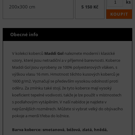
ks
200x300 cm
5 150 Kč
KOUPIT
Obecné info
V kolekci koberců
Maddi Gol
naleznete moderní i klasické
vzory, které jsou netradiční a v příjemné barevnosti. Koberce
Maddi Gol jsou vyrobeny ze 100% polyesterových vláken, s
výškou vlasu 16 mm. Hmotnost těchto kusových koberců je
1600 g/m2. Vyznačují se především vysokou odolností proti
oděru. Za zmínku také stojí, že tyto koberce mají vysoký
koeficient tepelné vodivosti, takže je lze použít v místnostech
s podlahovým vytápěním. V naší nabídce je najdete v
nejrůznějších rozměrech. Můžete si vybrat velký do obývacího
pokoje a menší třeba do ložnice.
Barva koberce: smetanová, béžová, zlatá, hnědá,