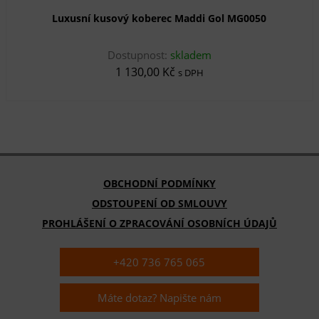
Luxusní kusový koberec Maddi Gol MG0050
Dostupnost:
skladem
1 130,00 Kč
s DPH
OBCHODNÍ PODMÍNKY
ODSTOUPENÍ OD SMLOUVY
PROHLÁŠENÍ O ZPRACOVÁNÍ OSOBNÍCH ÚDAJŮ
+420 736 765 065
Máte dotaz? Napište nám