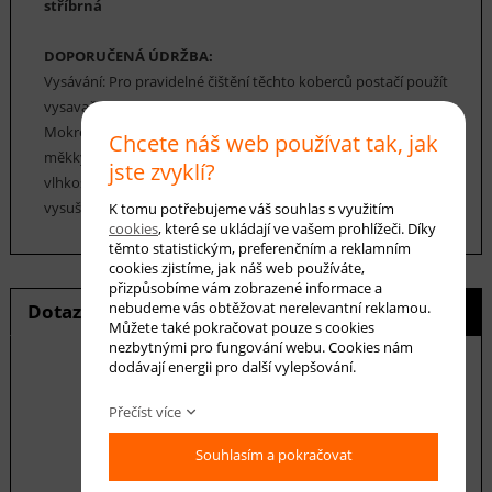
stříbrná
DOPORUČENÁ ÚDRŽBA:
Vysávání: Pro pravidelné čištění těchto koberců postačí použít
vysavač.
Mokré čištění: Pokud je to nutné, čistěte šamponováním
Chcete náš web používat tak, jak
měkkým kartáčkem nebo houbou, pěnou s nízkým obsahem
jste zvyklí?
vlhkosti při teplotě 20-40 °C. Vlhký koberec by měl být
vysušen v horizontální poloze při teplotě místnosti.
K tomu potřebujeme váš souhlas s využitím
cookies
, které se ukládají ve vašem prohlížeči. Díky
těmto statistickým, preferenčním a reklamním
cookies zjistíme, jak náš web používáte,
přizpůsobíme vám zobrazené informace a
nebudeme vás obtěžovat nerelevantní reklamou.
Dotaz na produkt
Hlídání ceny
Můžete také pokračovat pouze s cookies
nezbytnými pro fungování webu. Cookies nám
dodávají energii pro další vylepšování.
Přečíst více
E-mail *
Souhlasím a pokračovat