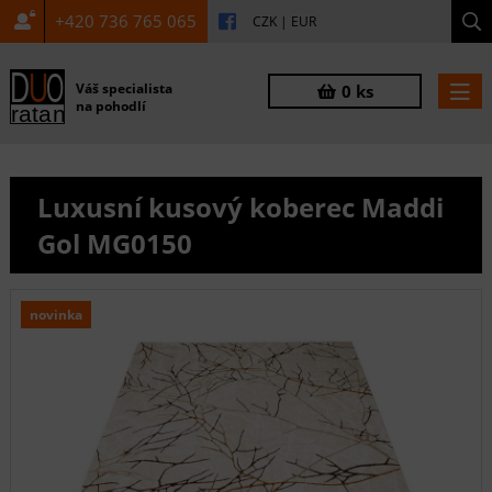
+420 736 765 065
CZK
|
EUR
Váš specialista
0 ks
na pohodlí
Luxusní kusový koberec Maddi
Gol MG0150
novinka