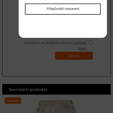
Váš dotaz
Přizpůsobit nastavení
Souhlasím se zásadami ochrany
osobních
údajů
odeslat
Související produkty
novinka