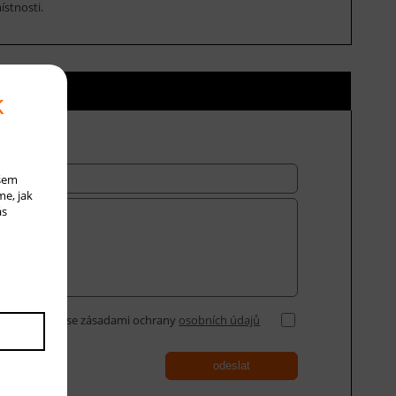
ístnosti.
ní ceny
k
ašem
me, jak
ás
Souhlasím se zásadami ochrany
osobních údajů
odeslat