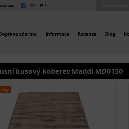
atan.cz
CZK
|
EUR
Doprava zdarma
Informace
Recenze
Blog
K
usní kusový koberec Maddi MD0150
 kusy