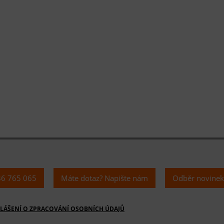
36 765 065
Máte dotaz? Napište nám
Odběr novine
LÁŠENÍ O ZPRACOVÁNÍ OSOBNÍCH ÚDAJŮ