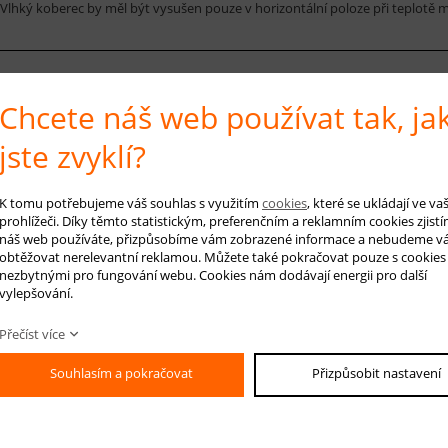
. Vlhký koberec by měl být vysušen pouze v horizontální poloze při teplotě m
 na produkt
Hlídá
Chcete náš web používat tak, ja
jste zvyklí?
-mail *
K tomu potřebujeme váš souhlas s využitím
cookies
, které se ukládají ve v
prohlížeči. Díky těmto statistickým, preferenčním a reklamním cookies zjistí
náš web používáte, přizpůsobíme vám zobrazené informace a nebudeme v
áš dotaz
obtěžovat nerelevantní reklamou. Můžete také pokračovat pouze s cookies
nezbytnými pro fungování webu. Cookies nám dodávají energii pro další
vylepšování.
Přečíst více
Souhlasím a pokračovat
Přizpůsobit nastavení