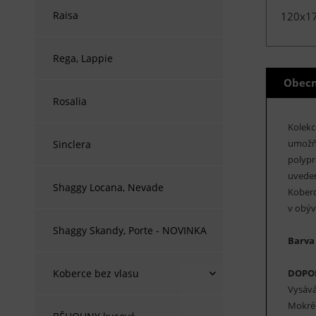
Raisa
120x1
Rega, Lappie
Obecn
Rosalia
Kolekc
umožňu
Sinclera
polypr
uveden
Shaggy Locana, Nevade
Koberc
v obýv
Shaggy Skandy, Porte - NOVINKA
Barva
DOPO
Koberce bez vlasu
Vysává
Mokré 