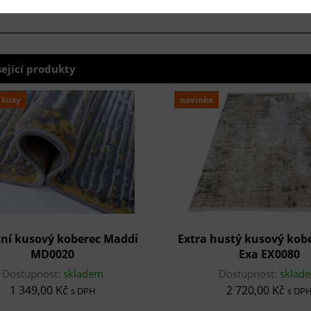
sející produkty
 kusy
novinka
ní kusový koberec Maddi
Extra hustý kusový kob
MD0020
Exa EX0080
Dostupnost:
skladem
Dostupnost:
sklad
1 349,00 Kč
2 720,00 Kč
s DPH
s DP