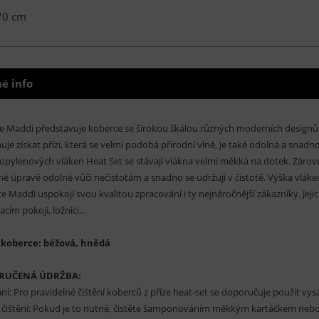
70 cm
é info
e Maddi představuje koberce se širokou škálou různých moderních designů. K
je získat přízi, která se velmi podobá přírodní vlně, je také odolná a snadno 
opylenových vláken Heat Set se stávají vlákna velmi měkká na dotek. Zárove
é úpravě odolné vůči nečistotám a snadno se udržují v čistotě. Výška vlák
e Maddi uspokojí svou kvalitou zpracování i ty nejnáročnější zákazníky. Jeji
acím pokoji, ložnici…
 koberce: béžová, hnědá
RUČENÁ ÚDRŽBA:
ní: Pro pravidelné čištění koberců z příze heat-set se doporučuje použít vys
čištění: Pokud je to nutné, čistěte šamponováním měkkým kartáčkem nebo 