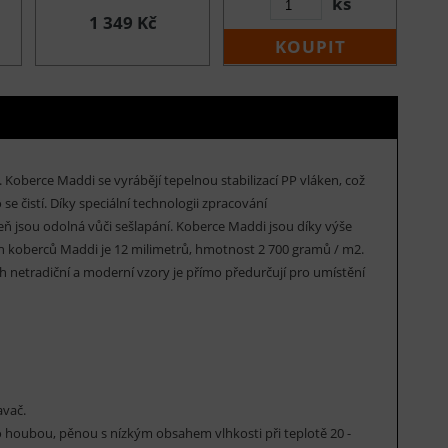
ks
1 349 Kč
KOUPIT
oberce Maddi se vyrábějí tepelnou stabilizací PP vláken, což
se čistí. Díky speciální technologii zpracování
ň jsou odolná vůči sešlapání. Koberce Maddi jsou díky výše
en koberců Maddi je 12 milimetrů, hmotnost 2 700 gramů / m2.
ch netradiční a moderní vzory je přímo předurčují pro umístění
avač.
houbou, pěnou s nízkým obsahem vlhkosti při teplotě 20 -