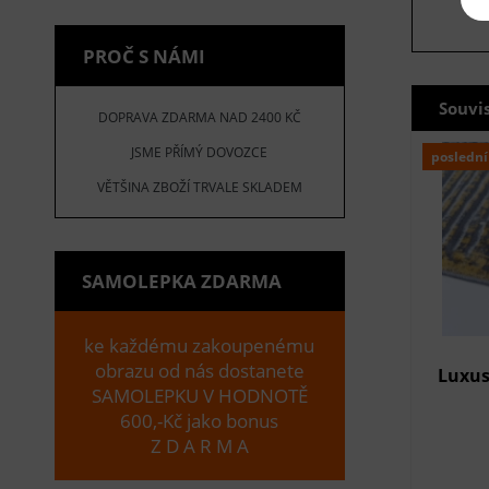
PROČ S NÁMI
Souvi
DOPRAVA ZDARMA NAD 2400 KČ
JSME PŘÍMÝ DOVOZCE
poslední
VĚTŠINA ZBOŽÍ TRVALE SKLADEM
SAMOLEPKA ZDARMA
ke každému zakoupenému
obrazu od nás dostanete
Luxus
SAMOLEPKU V HODNOTĚ
600,-Kč jako bonus
Z D A R M A