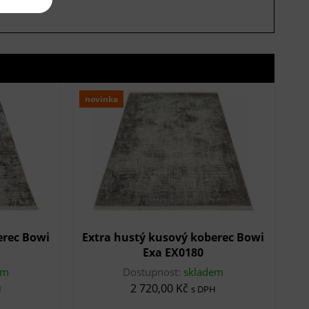
novinka
erec Bowi
Extra hustý kusový koberec Bowi
Exa EX0180
em
Dostupnost:
skladem
2 720,00 Kč
H
s DPH