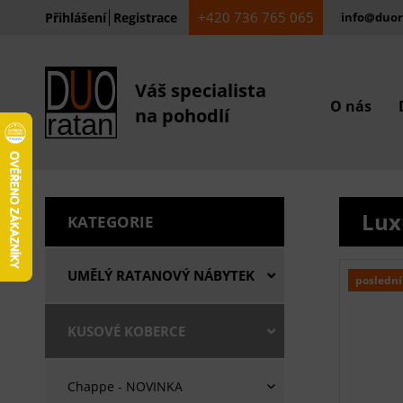
+420 736 765 065
Přihlášení
Registrace
info@duor
Váš specialista
O nás
na pohodlí
Lux
KATEGORIE
UMĚLÝ RATANOVÝ NÁBYTEK
poslední
KUSOVÉ KOBERCE
Chappe - NOVINKA