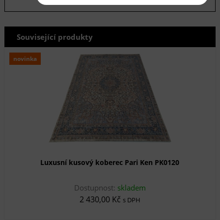
Související produkty
novinka
Luxusní kusový koberec Pari Ken PK0120
Dostupnost:
skladem
2 430,00 Kč
s DPH