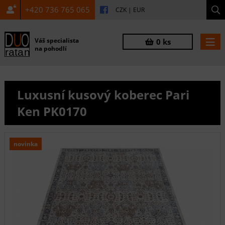
+420 736 765 065
CZK
|
EUR
Váš specialista
0 ks
na pohodlí
Luxusní kusový koberec Pari
Ken PK0170
novinka