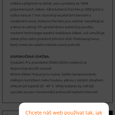
měkké a příjemné na dotek. Jsou vyrobeny ze 100%
polyesterových vláken. Váha koberců Pari Ken je 2000 g/m2 a
výška vlasu je 7 mm. Vyznačují se pestrými barvami a
moderními vzory. Koberce Pari Ken jsou odolné, nemačkají se
a lehce se udržují. Při výrobě těchto koberců je použita
moderní technologie tepelné stabilizace vláken, což umožňuje
získat příze velmi podobné přírodní vlně. Představují luxus,
který vnese do vašeho interiéru pocit pohodlí.
DOPORUČENÁ ÚDRŽBA:
Vysávání: Pro pravidelné čištění těchto koberců se
doporučuje použít vysavač.
Mokré čištění: Pokud je to nutné, čistěte šamponováním
měkkým kartáčkem nebo houbou, pěnou s nízkým obsahem
vlhkosti při teplotě 20 - 40° C. Vlhký koberec by měl být
vysušen pouze v horizontální poloze při teplotě místnosti.
Chcete náš web používat tak, jak