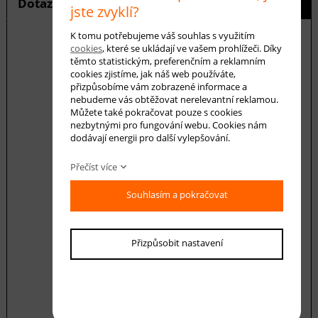
Dotaz na produkt
Hlídání ceny
jste zvyklí?
K tomu potřebujeme váš souhlas s využitím
cookies
, které se ukládají ve vašem prohlížeči. Díky
těmto statistickým, preferenčním a reklamním
E-mail *
cookies zjistíme, jak náš web používáte,
přizpůsobíme vám zobrazené informace a
nebudeme vás obtěžovat nerelevantní reklamou.
Můžete také pokračovat pouze s cookies
nezbytnými pro fungování webu. Cookies nám
Váš dotaz
dodávají energii pro další vylepšování.
Přečíst více
Souhlasím a pokračovat
Souhlasím se zásadami ochrany
osobních
Přizpůsobit nastavení
údajů
odeslat