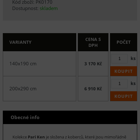
Kód zboží: PK0170
Dostupnost:
skladem
CENA S
VARIANTY
POČET
DPH
ks
140x190 cm
3 170 Kč
KOUPIT
ks
200x290 cm
6 910 Kč
KOUPIT
Obecné info
Kolekce
Pari Ken
je složena z koberců, které jsou mimořádně