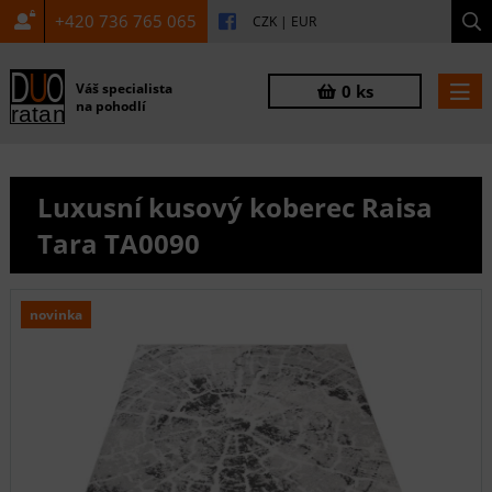
+420 736 765 065
CZK
|
EUR
Váš specialista
0 ks
na pohodlí
Luxusní kusový koberec Raisa
Tara TA0090
novinka