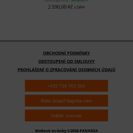
2 590,00 Kč
s DPH
OBCHODNÍ PODMÍNKY
ODSTOUPENÍ OD SMLOUVY
PROHLÁŠENÍ O ZPRACOVÁNÍ OSOBNÍCH ÚDAJŮ
+420 736 765 065
Máte dotaz? Napište nám
Odběr novinek
Webové stránky ©2026 PANKREA