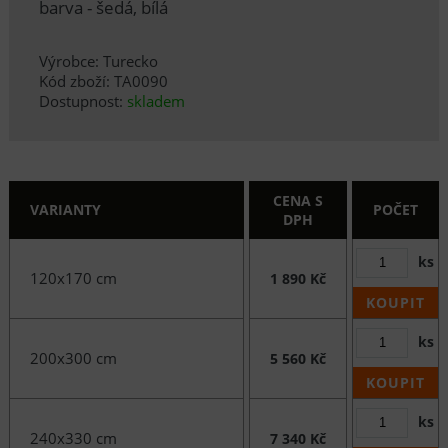
barva - šedá, bílá
Výrobce: Turecko
Kód zboží: TA0090
Dostupnost:
skladem
CENA S
VARIANTY
POČET
DPH
ks
120x170 cm
1 890 Kč
KOUPIT
ks
200x300 cm
5 560 Kč
KOUPIT
ks
240x330 cm
7 340 Kč