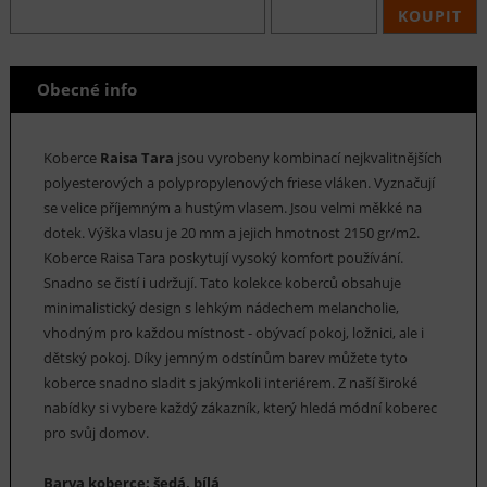
KOUPIT
Obecné info
Koberce
Raisa Tara
jsou vyrobeny kombinací nejkvalitnějších
polyesterových a polypropylenových friese vláken. Vyznačují
se velice příjemným a hustým vlasem. Jsou velmi měkké na
dotek. Výška vlasu je 20 mm a jejich hmotnost 2150 gr/m2.
Koberce Raisa Tara poskytují vysoký komfort používání.
Snadno se čistí i udržují. Tato kolekce koberců obsahuje
minimalistický design s lehkým nádechem melancholie,
vhodným pro každou místnost - obývací pokoj, ložnici, ale i
dětský pokoj. Díky jemným odstínům barev můžete tyto
koberce snadno sladit s jakýmkoli interiérem. Z naší široké
nabídky si vybere každý zákazník, který hledá módní koberec
pro svůj domov.
Barva koberce: šedá, bílá