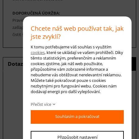
DOPORUČENÁ ÚDRŽBA:
Pravidelné vysávání nečistot z koberce, aby se zabránilo jejich
Chcete náš web používat tak, jak
zašlapání do koberce. Cca jednou za 12-18 měsíců je možné
čistit šamponováním nebo parním čištěním.
jste zvyklí?
K tomu potřebujeme váš souhlas s využitím
cookies
, které se ukládají ve vašem prohlížeči. Díky
těmto statistickým, preferenčním a reklamním
Dotaz na produkt
Hlídání ceny
cookies zjistíme, jak náš web používáte,
přizpůsobíme vám zobrazené informace a
nebudeme vás obtěžovat nerelevantní reklamou.
Můžete také pokračovat pouze s cookies
nezbytnými pro fungování webu. Cookies nám
dodávají energii pro další vylepšování.
E-mail *
Přečíst více
Souhlasím a pokračovat
Váš dotaz
Přizpůsobit nastavení