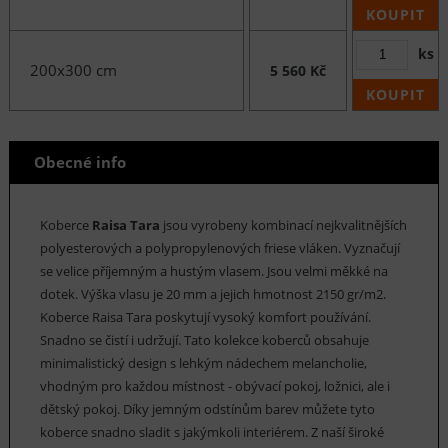
KOUPIT
ks
200x300 cm
5 560 Kč
KOUPIT
Obecné info
Koberce
Raisa Tara
jsou vyrobeny kombinací nejkvalitnějších
polyesterových a polypropylenových friese vláken. Vyznačují
se velice příjemným a hustým vlasem. Jsou velmi měkké na
dotek. Výška vlasu je 20 mm a jejich hmotnost 2150 gr/m2.
Koberce Raisa Tara poskytují vysoký komfort používání.
Snadno se čistí i udržují. Tato kolekce koberců obsahuje
minimalistický design s lehkým nádechem melancholie,
vhodným pro každou místnost - obývací pokoj, ložnici, ale i
dětský pokoj. Díky jemným odstínům barev můžete tyto
koberce snadno sladit s jakýmkoli interiérem. Z naší široké