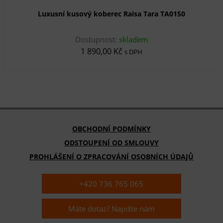
Luxusní kusový koberec Raisa Tara TA0150
Dostupnost:
skladem
1 890,00 Kč
s DPH
OBCHODNÍ PODMÍNKY
ODSTOUPENÍ OD SMLOUVY
PROHLÁŠENÍ O ZPRACOVÁNÍ OSOBNÍCH ÚDAJŮ
+420 736 765 065
Máte dotaz? Napište nám