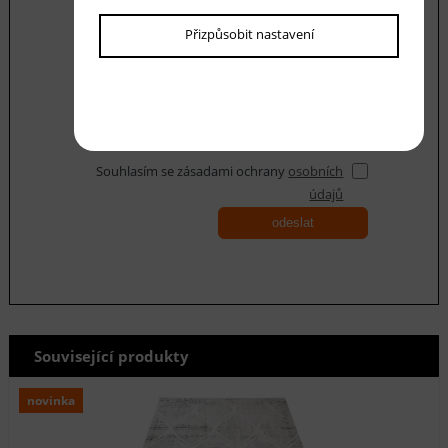
Váš dotaz
Přizpůsobit nastavení
Souhlasím se zásadami ochrany
osobních
údajů
odeslat
Související produkty
novinka