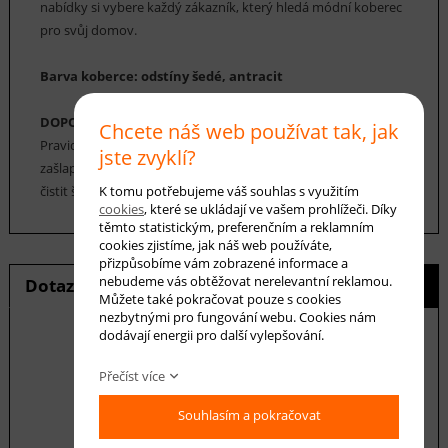
nabídky si vybere každý zákazník, který hledá módní koberec
pro svůj domov.
Barva koberce: odstíny šedé, antracit
DOPORUČENÁ ÚDRŽBA:
Chcete náš web používat tak, jak
Pravidelné vysávání nečistot z koberce, aby se zabránilo jejich
jste zvyklí?
zašlapání do koberce. Cca jednou za 12-18 měsíců je možné
K tomu potřebujeme váš souhlas s využitím
čistit šamponováním nebo parním čištěním.
cookies
, které se ukládají ve vašem prohlížeči. Díky
těmto statistickým, preferenčním a reklamním
cookies zjistíme, jak náš web používáte,
přizpůsobíme vám zobrazené informace a
nebudeme vás obtěžovat nerelevantní reklamou.
Dotaz na produkt
Hlídání ceny
Můžete také pokračovat pouze s cookies
nezbytnými pro fungování webu. Cookies nám
dodávají energii pro další vylepšování.
Přečíst více
E-mail *
Souhlasím a pokračovat