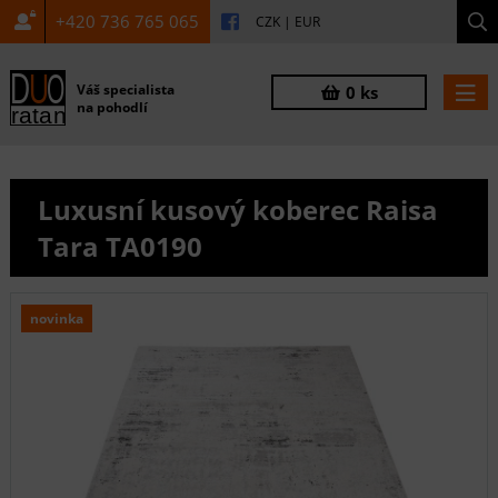
+420 736 765 065
CZK
|
EUR
Váš specialista
0 ks
na pohodlí
Luxusní kusový koberec Raisa
Tara TA0190
novinka