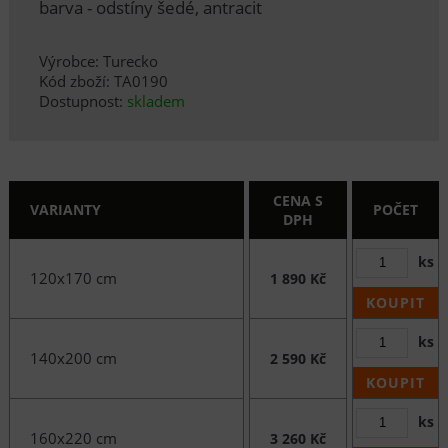
barva - odstíny šedé, antracit
Výrobce: Turecko
Kód zboží: TA0190
Dostupnost:
skladem
CENA S
VARIANTY
POČET
DPH
ks
120x170 cm
1 890 Kč
KOUPIT
ks
140x200 cm
2 590 Kč
KOUPIT
ks
160x220 cm
3 260 Kč