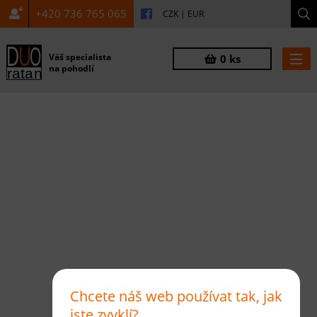
+420 736 765 065
CZK
|
EUR
Váš specialista
0 ks
na pohodlí
Chcete náš web používat tak, jak
jste zvyklí?