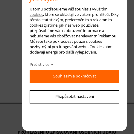
K tomu potřebujeme váš souhlas s využitím
cookies
, které se ukládají ve vašem prohlížeči. Díky
těmto statistickým, preferenčním a reklamním
cookies zjistíme, jak náš web používáte,
přizpůsobíme vám zobrazené informace a
nebudeme vás obtěžovat nerelevantní reklamou.
Můžete také pokračovat pouze s cookies
nezbytnými pro fungování webu. Cookies nám
dodávají energii pro další vylepšování.
Přečíst více
Souhlasím a pokračovat
Přizpůsobit nastavení
OBCHODNÍ PODMÍNKY
ODSTOUPENÍ OD SMLOUVY
PROHLÁŠENÍ O ZPRACOVÁNÍ OSOBNÍCH ÚDAJŮ