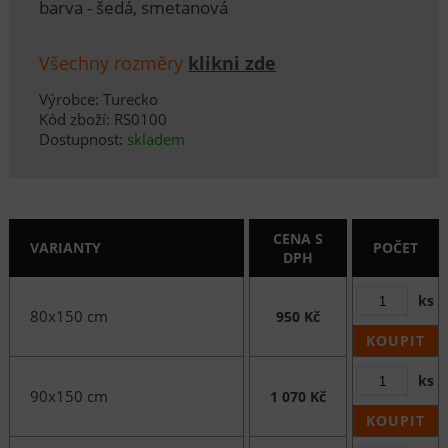
barva - šedá, smetanová
Všechny rozměry
klikni zde
Výrobce: Turecko
Kód zboží: RS0100
Dostupnost:
skladem
CENA S
VARIANTY
POČET
DPH
ks
80x150 cm
950 Kč
KOUPIT
ks
90x150 cm
1 070 Kč
KOUPIT