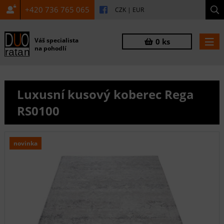
+420 736 765 065
CZK
|
EUR
Váš specialista
0 ks
na pohodlí
Luxusní kusový koberec Rega
RS0100
novinka