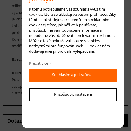
milimetrů. Jejich hmotnost je 1600 gr/m2. Koberce Rega se
K tomu potřebujeme váš souhlas s využitím
vyznačují především velmi vysokou odolností proti otěru,
cookies
, které se ukládají ve vašem prohlížeči. Díky
jejich vlákna jsou elastická a také odolná proti deformaci. Tyto
těmto statistickým, preferenčním a reklamním
cookies zjistíme, jak náš web používáte,
koberce Rega mají vysoký koeficient tepelné vodivosti, a
přizpůsobíme vám zobrazené informace a
proto je lze použít v místnostech s podlahovým vytápěním.
nebudeme vás obtěžovat nerelevantní reklamou.
Kolekce koberců Rega má širokou škálu moderních a
Můžete také pokračovat pouze s cookies
nezbytnými pro fungování webu. Cookies nám
tradičních vzorů v různých velikostech.
dodávají energii pro další vylepšování.
Barva koberce: šedá, smetanová
Přečíst více
DOPORUČENÁ ÚDRŽBA:
Souhlasím a pokračovat
Pravidelné vysávání nečistot z koberce, aby se zabránilo jejich
zašlapání do koberce. Cca jednou za 12-18 měsíců je možné
čistit šamponováním.
Přizpůsobit nastavení
Dotaz na produkt
Hlídání ceny