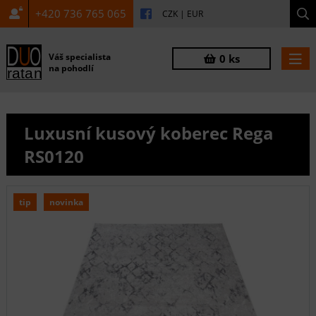
+420 736 765 065
CZK
|
EUR
Váš specialista
0 ks
na pohodlí
Luxusní kusový koberec Rega
RS0120
tip
novinka