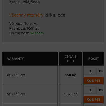
barva - bílá, šedá
Všechny rozměry
klikni zde
Výrobce: Turecko
Kód zboží: RS0120
Dostupnost:
skladem
CENA S
VARIANTY
POČET
DPH
ks
80x150 cm
950 Kč
KOUPIT
ks
90x150 cm
1 070 Kč
KOUPIT