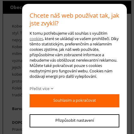
Obecné info
Chcete náš web používat tak, jak
jste zvyklí?
Koberce Rega jsou skvělou volbou pro ty, kteří milují moderní
styl. Tyto koberce jsou vyrobeny z polypropylenové příze
K tomu potřebujeme váš souhlas s využitím
cookies
, které se ukládají ve vašem prohlížeči. Díky
nejvyšší kvality v kombinaci s vlákny polyesterovými.
těmto statistickým, preferenčním a reklamním
Koberce z kolekce Rega mají hustý a měkký vlas s výškou 12
cookies zjistíme, jak náš web používáte,
milimetrů. Jejich hmotnost je 1600 gr/m2. Koberce Rega se
přizpůsobíme vám zobrazené informace a
nebudeme vás obtěžovat nerelevantní reklamou.
vyznačují především velmi vysokou odolností proti otěru,
Můžete také pokračovat pouze s cookies
jejich vlákna jsou elastická a také odolná proti deformaci. Tyto
nezbytnými pro fungování webu. Cookies nám
koberce Rega mají vysoký koeficient tepelné vodivosti, a
dodávají energii pro další vylepšování.
proto je lze použít v místnostech s podlahovým vytápěním.
Kolekce koberců Rega má širokou škálu moderních a
Přečíst více
tradičních vzorů v různých velikostech.
Souhlasím a pokračovat
Barva koberce: bílá, šedá
Přizpůsobit nastavení
DOPORUČENÁ ÚDRŽBA:
Pravidelné vysávání nečistot z koberce, aby se zabránilo jejich