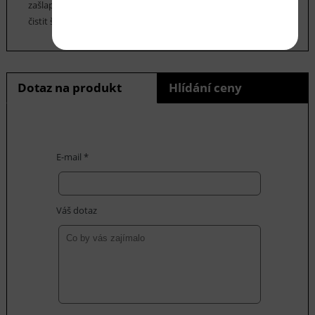
zašlapání do koberce. Cca jednou za 12-18 měsíců je možné
čistit šamponováním.
Dotaz na produkt
Hlídání ceny
E-mail *
Váš dotaz