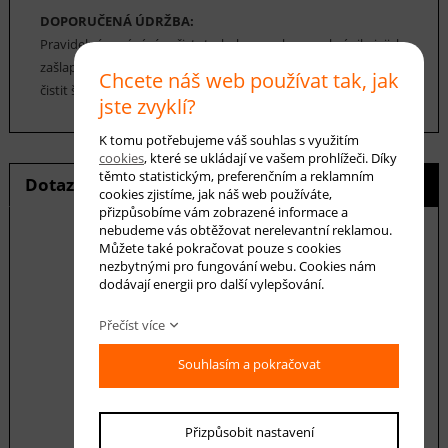
DOPORUČENÁ ÚDRŽBA:
Pravidelné vysávání nečistot z koberce, aby se zabránilo jejich
zašlapání do koberce. Cca jednou za 12-18 měsíců je možné
Chcete náš web používat tak, jak
čistit šamponováním nebo parním čištěním.
jste zvyklí?
K tomu potřebujeme váš souhlas s využitím
cookies
, které se ukládají ve vašem prohlížeči. Díky
těmto statistickým, preferenčním a reklamním
Dotaz na produkt
Hlídání ceny
cookies zjistíme, jak náš web používáte,
přizpůsobíme vám zobrazené informace a
nebudeme vás obtěžovat nerelevantní reklamou.
Můžete také pokračovat pouze s cookies
nezbytnými pro fungování webu. Cookies nám
E-mail *
dodávají energii pro další vylepšování.
Přečíst více
Váš dotaz
Souhlasím a pokračovat
Přizpůsobit nastavení