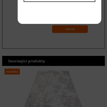
Souhlasím se zásadami ochrany
osobních
údajů
odeslat
Související produkty
novinka