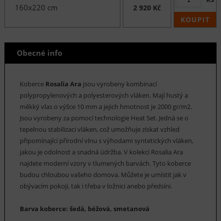
160x220 cm
2 920 Kč
KOUPIT
Obecné info
Koberce
Rosalia Ara
jsou vyrobeny kombinací
polypropylenových a polyesterových vláken. Mají hustý a
měkký vlas o výšce 10 mm a jejich hmotnost je 2000 gr/m2.
Jsou vyrobeny za pomocí technologie Heat Set. Jedná se o
tepelnou stabilizaci vláken, což umožňuje získat vzhled
připomínající přírodní vlnu s výhodami syntetických vláken,
jakou je odolnost a snadná údržba. V kolekci Rosalia Ara
najdete moderní vzory v tlumených barvách. Tyto koberce
budou chloubou vašeho domova. Můžete je umístit jak v
obývacím pokoji, tak i třeba v ložnici anebo předsíni.
Barva koberce: šedá, béžová, smetanová