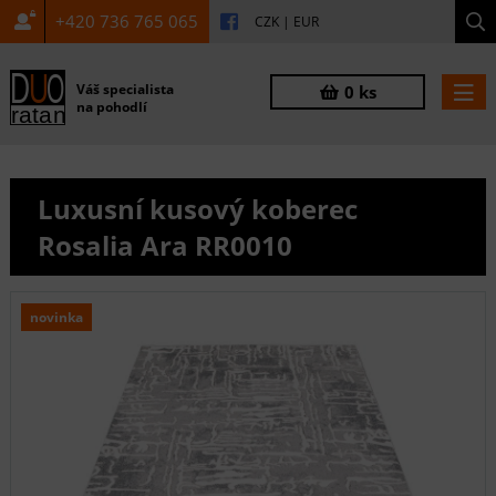
+420 736 765 065
CZK
|
EUR
Váš specialista
0 ks
na pohodlí
Luxusní kusový koberec
Rosalia Ara RR0010
novinka