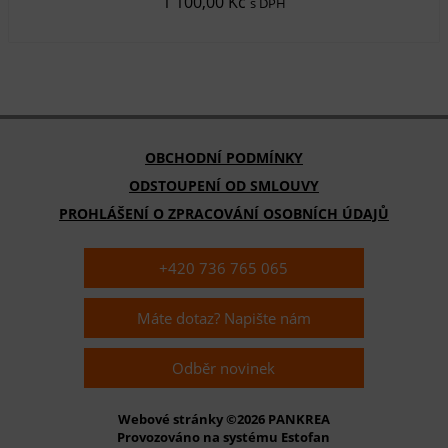
1 100,00 Kč
s DPH
OBCHODNÍ PODMÍNKY
ODSTOUPENÍ OD SMLOUVY
PROHLÁŠENÍ O ZPRACOVÁNÍ OSOBNÍCH ÚDAJŮ
+420 736 765 065
Máte dotaz? Napište nám
Odběr novinek
Webové stránky ©2026 PANKREA
Provozováno na systému Estofan