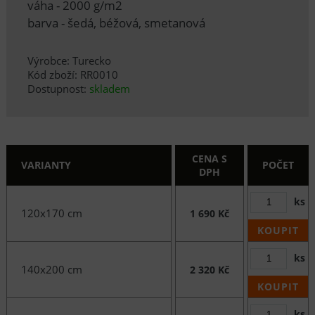
váha - 2000 g/m2
barva - šedá, béžová, smetanová
Výrobce: Turecko
Kód zboží: RR0010
Dostupnost:
skladem
CENA S
VARIANTY
POČET
DPH
ks
120x170 cm
1 690 Kč
KOUPIT
ks
140x200 cm
2 320 Kč
KOUPIT
ks