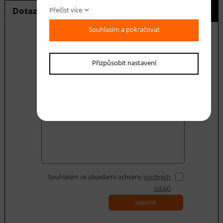
Dotaz na produkt
Hlídání ceny
Přečíst více
Souhlasím a pokračovat
E-mail *
Přizpůsobit nastavení
Váš dotaz
Souhlasím se zásadami ochrany
osobních
údajů
odeslat