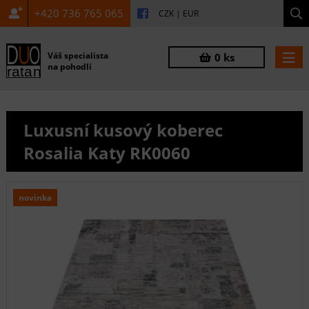
+420 736 765 065
CZK
|
EUR
Váš specialista
0 ks
na pohodlí
Luxusní kusový koberec
Rosalia Katy RK0060
novinka