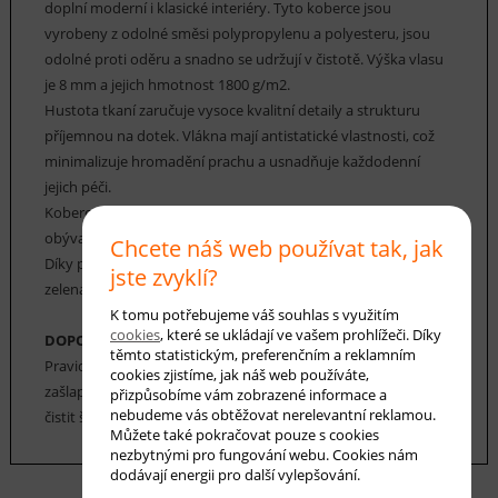
doplní moderní i klasické interiéry. Tyto koberce jsou
vyrobeny z odolné směsi polypropylenu a polyesteru, jsou
odolné proti oděru a snadno se udržují v čistotě. Výška vlasu
je 8 mm a jejich hmotnost 1800 g/m2.
Hustota tkaní zaručuje vysoce kvalitní detaily a strukturu
příjemnou na dotek. Vlákna mají antistatické vlastnosti, což
minimalizuje hromadění prachu a usnadňuje každodenní
jejich péči.
Koberce Rosalia Katy vám budou praktickým doplňkem
obývacího pokoje, ložnice, kanceláře a dalších jiných interiérů.
Chcete náš web používat tak, jak
Díky použitým barvám, jako je béžová, šedá, hnědá nebo
jste zvyklí?
zelená, dodají vašemu interiéru eleganci a harmonii.
K tomu potřebujeme váš souhlas s využitím
cookies
, které se ukládají ve vašem prohlížeči. Díky
DOPORUČENÁ ÚDRŽBA:
těmto statistickým, preferenčním a reklamním
Pravidelné vysávání nečistot z koberce, aby se zabránilo jejich
cookies zjistíme, jak náš web používáte,
zašlapání do koberce. Cca jednou za 12-18 měsíců je možné
přizpůsobíme vám zobrazené informace a
nebudeme vás obtěžovat nerelevantní reklamou.
čistit šamponováním nebo parním čištěním.
Můžete také pokračovat pouze s cookies
nezbytnými pro fungování webu. Cookies nám
dodávají energii pro další vylepšování.