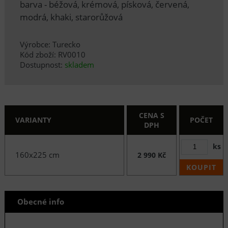
barva - béžová, krémová, písková, červená,
modrá, khaki, starorůžová
Výrobce: Turecko
Kód zboží: RV0010
Dostupnost:
skladem
CENA S
VARIANTY
POČET
DPH
ks
160x225 cm
2 990 Kč
KOUPIT
Obecné info