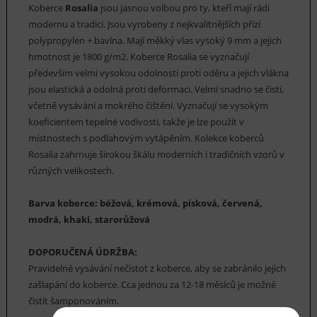
Koberce
Rosalia
jsou jasnou volbou pro ty, kteří mají rádi
modernu a tradici. Jsou vyrobeny z nejkvalitnějších přízí
polypropylen + bavlna. Mají měkký vlas vysoký 9 mm a jejich
hmotnost je 1800 g/m2. Koberce Rosalia se vyznačují
především velmi vysokou odolností proti oděru a jejich vlákna
jsou elastická a odolná proti deformaci. Velmi snadno se čistí,
včetně vysávání a mokrého čištění. Vyznačují se vysokým
koeficientem tepelné vodivosti, takže je lze použít v
místnostech s podlahovým vytápěním. Kolekce koberců
Rosalia zahrnuje širokou škálu moderních i tradičních vzorů v
různých velikostech.
Barva koberce: béžová, krémová, písková, červená,
modrá, khaki, starorůžová
DOPORUČENÁ ÚDRŽBA:
Pravidelné vysávání nečistot z koberce, aby se zabránilo jejich
zašlapání do koberce. Cca jednou za 12-18 měsíců je možné
čistit šamponováním.