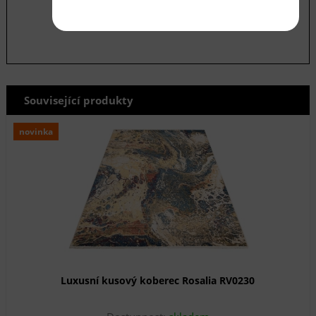
odeslat
Související produkty
novinka
Luxusní kusový koberec Rosalia RV0230