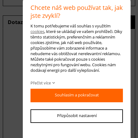
Chcete náš web používat tak, jak
jste zvyklí?
Dotaz na produkt
Hlídání ceny
K tomu potřebujeme váš souhlas s využitím
cookies
, které se ukládají ve vašem prohlížeči. Díky
těmto statistickým, preferenčním a reklamním
cookies zjistíme, jak náš web používáte,
přizpůsobíme vám zobrazené informace a
E-mail *
nebudeme vás obtěžovat nerelevantní reklamou.
Můžete také pokračovat pouze s cookies
nezbytnými pro fungování webu. Cookies nám
dodávají energii pro další vylepšování.
Váš dotaz
Přečíst více
Souhlasím a pokračovat
Přizpůsobit nastavení
Souhlasím se zásadami ochrany
osobních
údajů