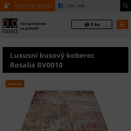
+420 736 765 065
CZK
|
EUR
Váš specialista
0 ks
na pohodlí
Luxusní kusový koberec
Rosalia RV0010
novinka