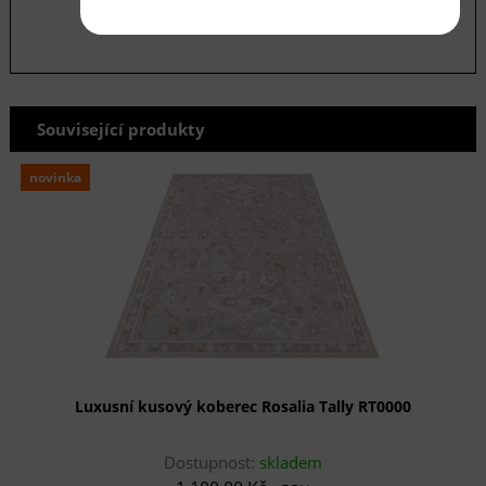
Související produkty
novinka
Luxusní kusový koberec Rosalia Tally RT0000
Dostupnost:
skladem