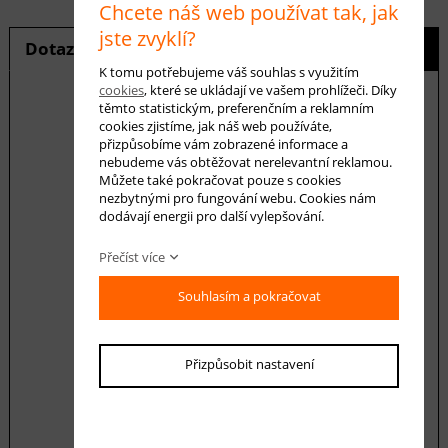
Chcete náš web používat tak, jak
jste zvyklí?
Dotaz na produkt
Hlídání ceny
K tomu potřebujeme váš souhlas s využitím
cookies
, které se ukládají ve vašem prohlížeči. Díky
těmto statistickým, preferenčním a reklamním
cookies zjistíme, jak náš web používáte,
přizpůsobíme vám zobrazené informace a
E-mail *
nebudeme vás obtěžovat nerelevantní reklamou.
Můžete také pokračovat pouze s cookies
nezbytnými pro fungování webu. Cookies nám
dodávají energii pro další vylepšování.
Váš dotaz
Přečíst více
Souhlasím a pokračovat
Přizpůsobit nastavení
Souhlasím se zásadami ochrany
osobních
údajů
odeslat