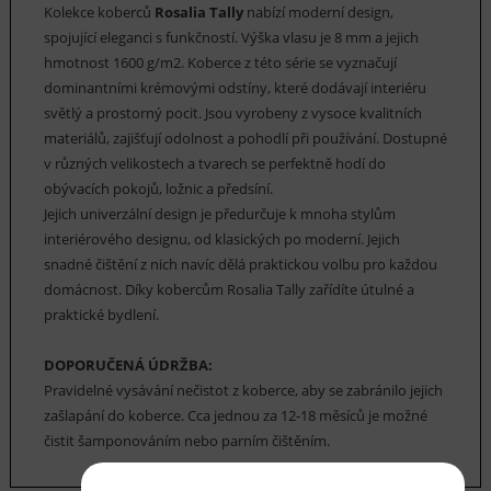
Kolekce koberců
Rosalia Tally
nabízí moderní design,
spojující eleganci s funkčností. Výška vlasu je 8 mm a jejich
hmotnost 1600 g/m2. Koberce z této série se vyznačují
dominantními krémovými odstíny, které dodávají interiéru
světlý a prostorný pocit. Jsou vyrobeny z vysoce kvalitních
materiálů, zajišťují odolnost a pohodlí při používání. Dostupné
v různých velikostech a tvarech se perfektně hodí do
obývacích pokojů, ložnic a předsíní.
Jejich univerzální design je předurčuje k mnoha stylům
interiérového designu, od klasických po moderní. Jejich
snadné čištění z nich navíc dělá praktickou volbu pro každou
domácnost. Díky kobercům Rosalia Tally zařídíte útulné a
praktické bydlení.
DOPORUČENÁ ÚDRŽBA:
Pravidelné vysávání nečistot z koberce, aby se zabránilo jejich
zašlapání do koberce. Cca jednou za 12-18 měsíců je možné
čistit šamponováním nebo parním čištěním.