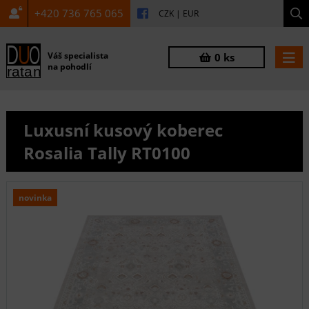
+420 736 765 065
CZK
|
EUR
Váš specialista
0 ks
na pohodlí
Luxusní kusový koberec
Rosalia Tally RT0100
novinka