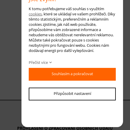
K tomu potřebujeme váš souhlas s využitím
cookies
, které se ukládají ve vašem prohlížeči. Díky
těmto statistickým, preferenčním a reklamním
cookies zjistíme, jak náš web používáte,
přizpůsobíme vám zobrazené informace a
nebudeme vás obtěžovat nerelevantní reklamou.
Můžete také pokračovat pouze s cookies
nezbytnými pro fungování webu. Cookies nám
dodávají energii pro další vylepšování.
Přečíst více
Souhlasím a pokračovat
Přizpůsobit nastavení
OBCHODNÍ PODMÍNKY
ODSTOUPENÍ OD SMLOUVY
PROHLÁŠENÍ O ZPRACOVÁNÍ OSOBNÍCH ÚDAJŮ