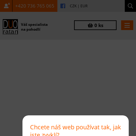
+420 736 765 065
CZK
|
EUR
Váš specialista
0 ks
na pohodlí
Chcete náš web používat tak, jak
jste zvyklí?