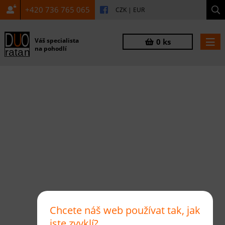
+420 736 765 065
CZK
|
EUR
Váš specialista
0 ks
na pohodlí
Chcete náš web používat tak, jak
jste zvyklí?