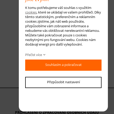
K tomu potřebujeme váš souhlas s využitím
cookies
, které se ukládají ve vašem prohlížeči. Díky
těmto statistickým, preferenčním a reklamním
cookies zjistíme, jak náš web používáte,
přizpůsobíme vám zobrazené informace a
nebudeme vás obtěžovat nerelevantní reklamou.
Můžete také pokračovat pouze s cookies
nezbytnými pro fungování webu. Cookies nám
dodávají energii pro další vylepšování.
Přečíst více
Souhlasím a pokračovat
Přizpůsobit nastavení
OBCHODNÍ PODMÍNKY
ODSTOUPENÍ OD SMLOUVY
PROHLÁŠENÍ O ZPRACOVÁNÍ OSOBNÍCH ÚDAJŮ