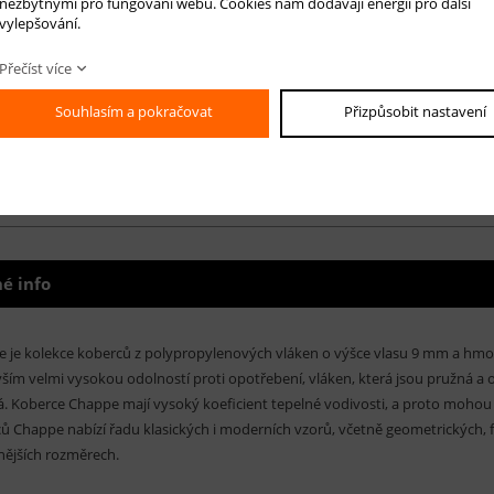
nezbytnými pro fungování webu. Cookies nám dodávají energii pro další
vylepšování.
Přečíst více
50 cm
Souhlasím a pokračovat
Přizpůsobit nastavení
00 cm
é info
 je kolekce koberců z polypropylenových vláken o výšce vlasu 9 mm a hmot
ším velmi vysokou odolností proti opotřebení, vláken, která jsou pružná a 
. Koberce Chappe mají vysoký koeficient tepelné vodivosti, a proto mohou
ů Chappe nabízí řadu klasických i moderních vzorů, včetně geometrických, 
nějších rozměrech.