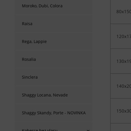
Moroko, Dubi, Colora
80x15
Raisa
120x1
Rega, Lappie
Rosalia
130x1
Sinclera
140x2
Shaggy Locana, Nevade
150x3
Shaggy Skandy, Porte - NOVINKA
Koberce bez vlasu