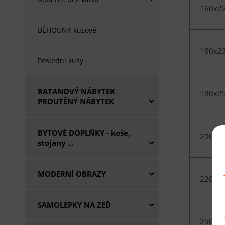
160x2
BĚHOUNY kusové
160x2
Poslední kusy
RATANOVÝ NÁBYTEK
180x2
PROUTĚNÝ NÁBYTEK
BYTOVÉ DOPLŇKY - koše,
200x3
stojany ...
MODERNÍ OBRAZY
220x3
SAMOLEPKY NA ZEĎ
250x3