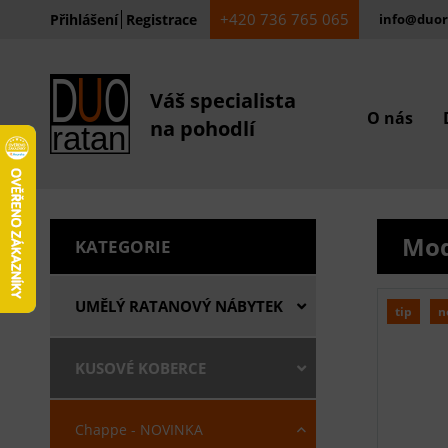
+420 736 765 065
Přihlášení
Registrace
info@duor
Váš specialista
O nás
na pohodlí
Mod
KATEGORIE
UMĚLÝ RATANOVÝ NÁBYTEK
tip
n
KUSOVÉ KOBERCE
Chappe - NOVINKA