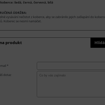
koberce: šedá, černá, červená, bílá
RUČENÁ ÚDRŽBA:
elné vysávání nečistot z koberce, aby se zabránilo jejich zašlapání do koberc
ů. Koberec se nesmí namáčet.
 na produkt
Hlídá
-mail *
áš dotaz