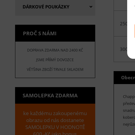
DÁRKOVÉ POUKÁZKY
250x3
PROČ S NÁMI
300x4
DOPRAVA ZDARMA NAD 2400 KČ
JSME PŘÍMÝ DOVOZCE
VĚTŠINA ZBOŽÍ TRVALE SKLADEM
Obecn
SAMOLEPKA ZDARMA
Chappe
předev
snadná
ke každému zakoupenému
koberc
obrazu od nás dostanete
nejrůz
SAMOLEPKU V HODNOTĚ
600,-Kč jako bonus