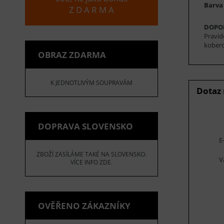
Barva 
Z D A R M A
DOPO
Pravid
koberc
OBRAZ ZDARMA
K JEDNOTLIVÝM SOUPRAVÁM
Dotaz
DOPRAVA SLOVENSKO
E
ZBOŽÍ ZASÍLÁME TAKÉ NA SLOVENSKO.
V
VÍCE INFO ZDE.
OVĚŘENO ZÁKAZNÍKY