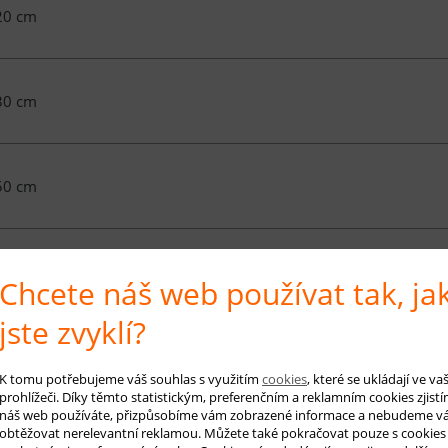
20 cm
30 cm
50 cm
00 cm
Chcete náš web používat tak, ja
jste zvyklí?
00 cm
K tomu potřebujeme váš souhlas s využitím
cookies
, které se ukládají ve v
prohlížeči. Díky těmto statistickým, preferenčním a reklamním cookies zjistí
náš web používáte, přizpůsobíme vám zobrazené informace a nebudeme v
obtěžovat nerelevantní reklamou. Můžete také pokračovat pouze s cookies
00 cm