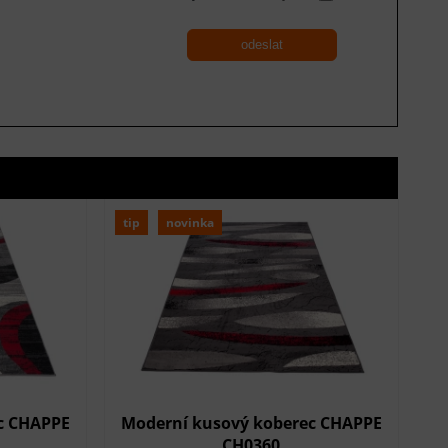
odeslat
tip
novinka
c CHAPPE
Moderní kusový koberec CHAPPE
CH0360