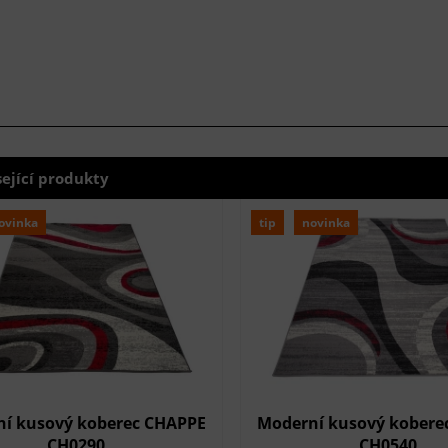
sející produkty
ovinka
tip
novinka
í kusový koberec CHAPPE
Moderní kusový kobere
CH0290
CH0540