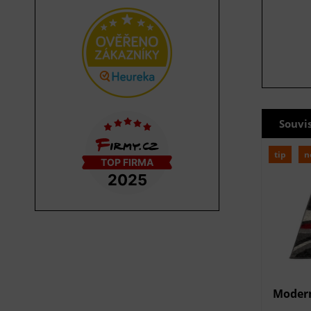
Souvi
tip
n
Modern