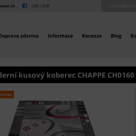
atan.cz
CZK
|
EUR
Doprava zdarma
Informace
Recenze
Blog
K
erní kusový koberec CHAPPE CH0160
ovinka