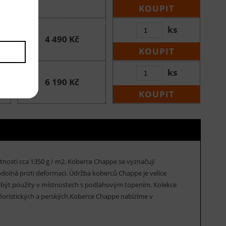
KOUPIT
ks
4 490 Kč
KOUPIT
ks
6 190 Kč
KOUPIT
nosti cca 1350 g / m2. Koberce Chappe se vyznačují
odolná proti deformaci. Údržba koberců Chappe je velice
 být použity v místnostech s podlahovým topením. Kolekce
floristických a perských.Koberce Chappe nabízíme v